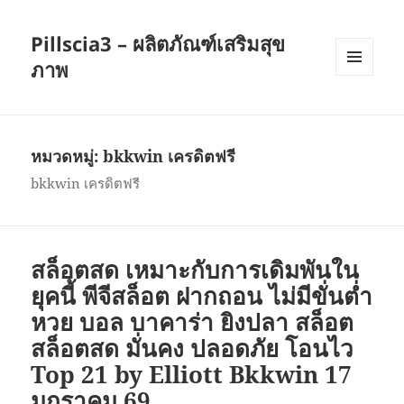
Pillscia3 – ผลิตภัณฑ์เสริมสุข
ภาพ
เมนู
และวิด
เจ็ต
หมวดหมู่:
bkkwin เครดิตฟรี
bkkwin เครดิตฟรี
สล็อตสด เหมาะกับการเดิมพันใน
ยุคนี้ พีจีสล็อต ฝากถอน ไม่มีขั่นต่ำ
หวย บอล บาคาร่า ยิงปลา สล็อต
สล็อตสด มั่นคง ปลอดภัย โอนไว
Top 21 by Elliott Bkkwin 17
มกราคม 69