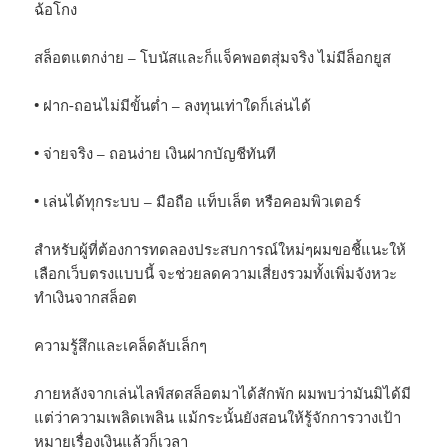
ฉ้อโกง
สล็อตแตกง่าย – โบนัสและก็แจ็คพอตสุ่มจริง ไม่มีล็อกยูส
• ฝาก-ถอนไม่มีขั้นต่ำ – ลงทุนเท่าใดก็เล่นได้
• จ่ายจริง – ถอนง่าย เงินฝากบัญชีทันที
• เล่นได้ทุกระบบ – มือถือ แท็บเล็ต หรือคอมพิวเตอร์
สำหรับผู้ที่ต้องการทดลองประสบการณ์ใหม่ๆผมขอชี้แนะให้
เลือกเว็บตรงแบบนี้ จะช่วยลดความเสี่ยงรวมทั้งเพิ่มจังหวะ
ทำเงินจากสล็อต
ความรู้สึกและเคล็ดลับเล็กๆ
ภายหลังจากเล่นไลฟ์สดสล็อตมาได้สักพัก ผมพบว่ามันมิได้มี
แต่ว่าความเพลิดเพลิน แม้กระนั้นยังสอนให้รู้จักการวางเป้า
หมายเรื่องเงินแล้วก็เวลา