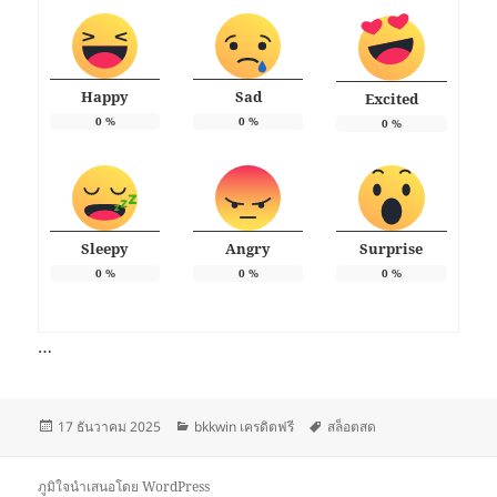
Happy
Sad
Excited
0
%
0
%
0
%
Sleepy
Angry
Surprise
0
%
0
%
0
%
…
เขียน
หมวด
ป้าย
17 ธันวาคม 2025
bkkwin เครดิตฟรี
สล็อตสด
เมื่อ
หมู่
กำกับ
ภูมิใจนำเสนอโดย WordPress