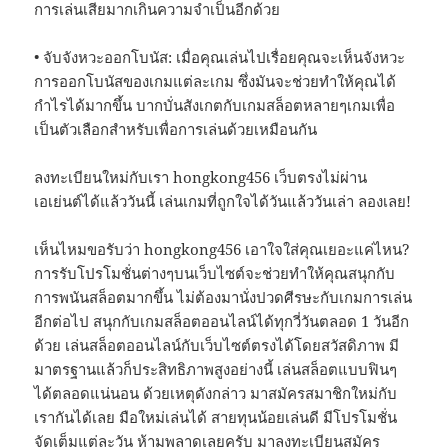
การเล่นเสียมากเกินความจำเป็นอีกด้วย
• จับจังหวะออกโบนัส: เมื่อคุณเล่นไปเรื่อยคุณจะเห็นจังหวะ
การออกโบนัสของเกมแต่ละเกม ซึ่งมันจะช่วยทำให้คุณได้
กำไรได้มากขึ้น บากบั่นสังเกตกับเกมสล็อตหลายๆเกมเพื่อ
เป็นตัวเลือกสำหรับเพื่อการเล่นด้วยเหมือนกัน
ลงทะเบียนใหม่กับเรา hongkong456 เว็บตรงไม่ผ่าน
เอเย่นต์ได้แล้ววันนี้ เล่นเกมที่ถูกใจได้วันแล้ววันเล่า ลองเลย!
เห็นไหมขอรับว่า hongkong456 เอาใจใส่คุณเยอะแค่ไหน?
การรับโปรโมชั่นต่างๆบนเว็บไซต์จะช่วยทำให้คุณสนุกกับ
การพนันสล็อตมากขึ้น ไม่ต้องมานั่งปวดศีรษะกับเกมการเล่น
อีกต่อไป สนุกกับเกมสล็อตออนไลน์ได้ทุกวี่วันตลอด 1 วันอีก
ด้วย เล่นสล็อตออนไลน์กับเว็บไซต์ตรงได้โดยสวัสดิภาพ มี
มาตรฐานแล้วก็ประสิทธิภาพสูงอย่างนี้ เล่นสล็อตแบบฟินๆ
ได้ตลอดแน่นอน ด้วยเหตุดังกล่าว มาสมัครสมาชิกใหม่กับ
เรากันได้เลย มือใหม่เล่นได้ สายทุนน้อยเล่นดี มีโปรโมชั่น
จัดเต็มแต่ละวัน ห้ามพลาดเลยครับ มาลงทะเบียนสมัคร