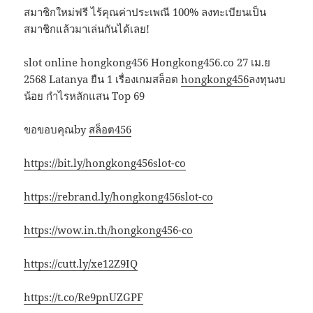
สมาชิกใหม่ฟรี ไร้คุณค่าประเพณี 100% ลงทะเบียนเป็น
สมาชิกแล้วมาเล่นกันได้เลย!
slot online hongkong456 Hongkong456.co 27 เม.ย
2568 Latanya ยืน 1 เรื่องเกมสล็อต
hongkong456
ลงทุนงบ
น้อย กำไรหลักแสน Top 69
ขอขอบคุณby
สล็อต456
https://bit.ly/hongkong456slot-co
https://rebrand.ly/hongkong456slot-co
https://wow.in.th/hongkong456-co
https://cutt.ly/xe12Z9IQ
https://t.co/Re9pnUZGPF