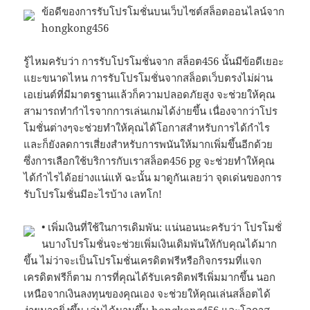
ข้อดีของการรับโปรโมชั่นบนเว็บไซต์สล็อตออนไลน์จาก
hongkong456
รู้ไหมครับว่า การรับโปรโมชั่นจาก สล็อต456 นั้นมีข้อดีเยอะ
แยะขนาดไหน การรับโปรโมชั่นจากสล็อตเว็บตรงไม่ผ่าน
เอเย่นต์ที่มีมาตรฐานแล้วก็ความปลอดภัยสูง จะช่วยให้คุณ
สามารถทำกำไรจากการเล่นเกมได้ง่ายขึ้น เนื่องจากว่าโปร
โมชั่นต่างๆจะช่วยทำให้คุณได้โอกาสสำหรับการได้กำไร
และก็ยังลดการเสี่ยงสำหรับการพนันให้มากเพิ่มขึ้นอีกด้วย
ซึ่งการเลือกใช้บริการกับเราสล็อต456 pg จะช่วยทำให้คุณ
ได้กำไรได้อย่างแน่แท้ ฉะนั้น มาดูกันเลยว่า จุดเด่นของการ
รับโปรโมชั่นมีอะไรบ้าง เลทโก!
• เพิ่มเงินที่ใช้ในการเดิมพัน: แน่นอนนะครับว่า โปรโมชั่
นบางโปรโมชั่นจะช่วยเพิ่มเงินเดิมพันให้กับคุณได้มาก
ขึ้น ไม่ว่าจะเป็นโปรโมชั่นเครดิตฟรีหรือกิจกรรมที่แจก
เครดิตฟรีก็ตาม การที่คุณได้รับเครดิตฟรีเพิ่มมากขึ้น นอก
เหนือจากเงินลงทุนของคุณเอง จะช่วยให้คุณเล่นสล็อตได้