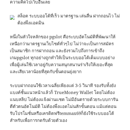
ความคิดไปเว็บอื่นเลย
สล็อต ระบบออโต้ที่เร็ว มาตรฐาน เล่นลื่น ฝากถอนไว ไม่
ต้องพึ่งแอดมิน
หนึ่งในหัวใจหลักของ pgslot คือระบบอัตโนมัติที่พัฒนาให้
เหนือกว่ามาตรฐานเว็บไซต์ทั่วๆไป ไม่ว่าจะเป็นการสมัคร
เป็นสมาชิก การฝากถอน และยังรวมไปถึงการเข้าถึง
เกมpgslot ทุกอย่างถูกทำให้เป็นระบบออโต้เต็มแบบอย่าง
เพื่อผู้เล่นใช้เวลาอยู่กับความสนุกสนานร่าเริงให้เยอะที่สุด
และเสียเวลาน้อยที่สุดกับขั้นตอนยุ่งยาก
ระบบฝากถอนใช้เวลาเฉลี่ยเพียงแต่ 3-5 วินาที รองรับทั้งยัง
แบงค์ชั้นแนวหน้าแล้วก็ TrueMoney Wallet โดยไม่ต้อง
แนบสลิป ไม่ต้องแจ้งผ่านแชต ไม่มีอันตรายด้วยระบบการัน
ตีตัวตนอัตโนมัติ ไม่ต้องพึ่งแอดไม่นสักขั้นตอน แม้แต่ตอน
รับโปรโมชั่นหรือเครดิตฟรีtemmax69ก็ยังใช้ระบบออโต้
สำหรับเพื่อการกดรับด้วยตัวเอง