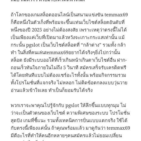
ถ้าโลกของเกมสล็อตออนไลน์เป็นสนามแข่งขัน temmax69
ก็คือหนึ่งในตัวเก็งที่พร้อมจะขึ้นแท่นเว็บไซต์สล็อตอันดับที่
หนึ่งของปี 2025 อย่างไม่ต้องสงสัย เพราะเหตุว่าตรงนี้ไม่ได้
เป็นเพียงแค่เว็บที่เปิดมาแล้วหวังจะเกาะกระแสเท่านั้น แม้
กระนั้น pgslot เป็นเว็บไซต์สล็อตที่ “กล้าต่าง” รวมทั้ง กล้า
ทำ ในสิ่งที่คนเล่นtemmax69อยากได้จริงๆยิ่งไปกว่านั้น
สล็อต ยังมีระบบออโต้ที่เร็วเกินหน้าเกินตาเว็บไซต์อื่น ฝาก-
ถอนเร็วทันใจภายในไม่ถึง 5 วินาที สมัครเสร็จรับเครดิตฟรี
ได้โดยทันทีแบบไม่ต้องแชร์อะไรทั้งนั้น พร้อมกิจกรรมรวม
ทั้งโปรโมชั่นที่แจกจริง ไม่หลอก ไม่ติดข้อตกลงแบบวุ่นวาย
อ่านแล้วเข้าใจเลย ทำเป็นก็ยอมรับได้จริง
พวกเราจะพาคุณไปรู้จักกับ pgslot ให้ลึกขึ้นแบบทุกมุม ไม่
ว่าจะเป็นตัวตนของเว็บไซต์ ความพิเศษของระบบ โปรโมชั่น
สุดปัง เกมที่ชี้แนะ รวมทั้งเทคนิคการปั่นแบบแตกจริง ใช้ได้
กับตรงนี้เพียงแค่นั้น ถ้าคุณพร้อมแล้ว มาดูกันว่า temmax69
มีดีอะไรที่ทำให้คนอีกหลายๆคนสมัครแล้วไม่ยอมเปลี่ยน