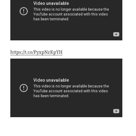
https://t.co/PyxpNzKpYH