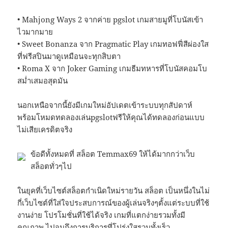
• Mahjong Ways 2 จากค่าย pgslot เกมสายมูที่โบนัสเข้า
ไวมากมาย
• Sweet Bonanza จาก Pragmatic Play เกมทอฟฟี่สีผ่องใส
ที่ฟรีสปินมาดูเหมือนจะทุกสิบตา
• Roma X จาก Joker Gaming เกมธีมทหารที่โบนัสคอมโบ
สม่ำเสมอสุดมัน
นอกเหนือจากนี้ยังมีเกมใหม่อัปเดตเข้าระบบทุกสัปดาห์
พร้อมโหมดทดลองเล่นpgslotฟรีให้คุณได้ทดลองก่อนแบบ
ไม่เสียเครดิตจริง
ข้อดีทั้งหมดที่ สล็อต Temmax69 ให้ได้มากกว่าเว็บ
สล็อตทั่วๆไป
ในยุคที่เว็บไซต์สล็อตกำเนิดใหม่รายวัน สล็อต เป็นหนึ่งในไม่
กี่เว็บไซต์ที่ใส่ใจประสบการณ์ของผู้เล่นจริงๆตั้งแต่ระบบที่ใช้
งานง่าย โปรโมชั่นที่ใช้ได้จริง เกมที่แตกง่ายรวมทั้งมี
คุณภาพ ไปจนถึงการบริการที่โปร่งใสรวมทั้งเร็ว