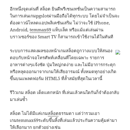
อีกหนึ่งจุดเด่นที่ สล็อต ยินดีพรีเซนเทชั่นเป็นความสามารถ
ในการเล่นเกมpgslotผ่านมือถือได้ทุกระบบ โดยไม่จำเป็นจะ
ต้องดาวน์โหลดแอปพลิเคชันเสริม ไม่ว่าจะใช้ iPhone,
Android,
temmax69
แท็บเล็ต หรือแม้แต่เล่นผ่าน
บราวเซอร์ของ Smart TV ก็สามารถเข้าใช้งานได้ในทันที
ระบบการแสดงผลของหน้าเกมสล็อตถูกวางแบบให้สนอง
ตอบกับหน้าจอโทรศัพท์เคลื่อนที่โดยเฉพาะ รายการ
อาหารต่างๆแจ้งชัด ปุ่มใหญ่กดง่าย และไม่มีอาการกระตุก
หรือหลุดออกมาจากเกมให้เสียอารมณ์ ทั้งหมดทุกอย่างเกิด
ขึ้นบนแพลตฟอร์ม HTML5 ที่ล้ำสมัยที่สุดในเวลานี้
รีวิวเกม สล็อต เด็ดแตกหนัก ที่เล่นแล้วคนใดกันก็จำต้องกลับ
มาเล่นซ้ำ
สล็อต ไม่ได้มีแค่เกม
สล็อต
ธรรมดา แต่ว่ารวมเอา
เกมtemmax69ระดับขึ้นหิ้งที่เล่นแล้วประกันความคุ้มค่ามา
ให้เลือกมาก ยกตัวอย่างเช่น