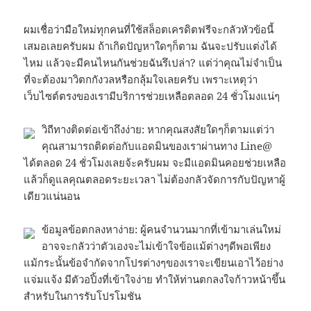
ผมเชื่อว่ามือใหม่ทุกคนที่ใช้สล็อตเครดิตฟรีจะกลัวหัวข้อนี้
เสมอเลยครับผม ถ้าเกิดปัญหาใดๆก็ตาม ฉันจะปรับแต่งได้
ไหม แล้วจะมีคนไหนกันช่วยฉันรึเปล่า? แต่ว่าคุณไม่จำเป็น
ที่จะต้องมาวิตกกังวลหรือกลุ้มใจเลยครับ เพราะเหตุว่า
เว็บไซต์ตรงของเรามีบริการช่วยเหลือตลอด 24 ชั่วโมงแน่ๆ
วิถีทางติดต่อเข้าถึงง่าย: หากคุณสงสัยใดๆก็ตามแต่ว่า
คุณสามารถติดต่อกับแอดมินของเราผ่านทาง Line@
ได้ตลอด 24 ชั่วโมงเลยจ้ะครับผม จะมีแอดมินคอยช่วยเหลือ
แล้วก็ดูแลคุณตลอดระยะเวลา ไม่ต้องกลัวจัดการกับปัญหาผู้
เดียวแน่นอน
ข้อมูลข้อตกลงหาง่าย: ผู้คนจำนวนมากที่เข้ามาเล่นใหม่
อาจจะกลัวว่าตัวเองจะไม่เข้าใจข้อแม้ต่างๆดีพอเพียง
แม้กระนั้นข้อจำกัดจากโปรต่างๆของเราจะเขียนเอาไว้อย่าง
แจ่มแจ้ง มีตัวอปิ้งที่เข้าใจง่าย ทำให้ท่านตกลงใจก้าวหน้าขึ้น
สำหรับในการรับโปรโมชัน