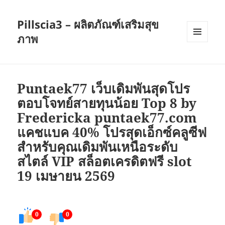
Pillscia3 – ผลิตภัณฑ์เสริมสุข
ภาพ
เมนู
และวิด
เจ็ต
Puntaek77 เว็บเดิมพันสุดโปร
ตอบโจทย์สายทุนน้อย Top 8 by
Fredericka puntaek77.com
แคชแบค 40% โปรสุดเอ็กซ์คลูซีฟ
สำหรับคุณเดิมพันเหนือระดับ
สไตล์ VIP สล็อตเครดิตฟรี slot
19 เมษายน 2569
0
0