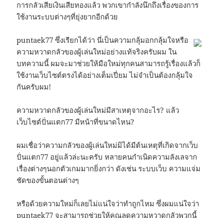
การกลัวเสียเงินเสียทองแล้ว พวกเขากำลังนึกถึงเรื่องของการ
ใช้งานระบบต่างๆที่ยุ่งยากอีกด้วย
puntaek77 ซึ่งเรียกได้ว่า นี่เป็นความกลุ้มอกกลุ้มใจหรือ
ความหวาดกลัวของผู้เล่นใหม่อย่างแท้จริงครับผม ใน
บทความนี้ ผมจะมาช่วยให้มือใหม่ทุกคนสามารถรู้เรื่องแล้วก็
ใช้งานเว็บไซต์ตรงได้อย่างเต็มเปี่ยม ไม่จำเป็นต้องกลุ้มใจ
กันครับผม!
ความหวาดกลัวของผู้เล่นใหม่มีสาเหตุจากอะไร? แล้ว
เว็บไซต์ปั่นแตก77 มีหน้าที่ขนาดไหน?
ผมเชื่อว่าความกลัวของผู้เล่นใหม่มิได้มีต้นเหตุที่เกิดจากเว็บ
ปั่นแตก77 อยู่แล้วล่ะนะครับ หลายคนกำเนิดความลังเลจาก
เรื่องต่างๆนอกตัวเกมมากยิ่งกว่า ดังเช่น ระบบเว็บ ความแจ่ม
ชัดของขั้นตอนต่างๆ
หรือด้วยความใหม่ก็เลยไม่แน่ใจว่าทำถูกไหม ซึ่งผมแน่ใจว่า
puntaek77 จะสามารถช่วยให้คุณลดความหวาดกลัวพวกนี้