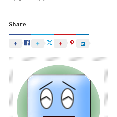
Share