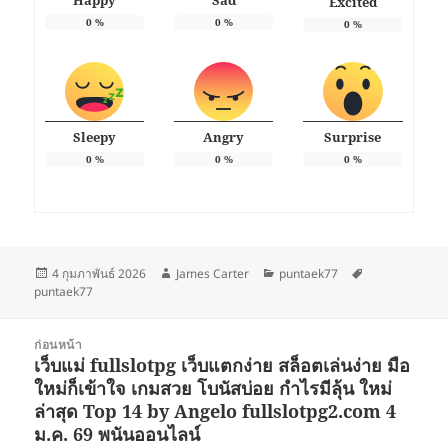
Excited
0
%
0
%
0
%
Sleepy
Angry
Surprise
0
%
0
%
0
%
เขียน
ผู้
หมวด
ป้าย
4 กุมภาพันธ์ 2026
James Carter
puntaek77
เมื่อ
เขียน
หมู่
กำกับ
puntaek77
แนะแนว
ก่อนหน้า
เรื่อง
เว็บแม่ fullslotpg เว็บแตกง่าย สล็อตเล่นง่าย มือ
เรื่อง
ใหม่ก็เข้าใจ เกมสวย โบนัสบ่อย กำไรมีลุ้น ใหม่
ก่อน
ล่าสุด Top 14 by Angelo fullslotpg2.com 4
หน้า:
ม.ค. 69 พนันออนไลน์