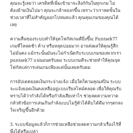
คุณจะรู้เลยว่า เครดิตที่เพิ่มเข้ามาจะลิงก์กันในทุกเกม ไม่
ต้องย้ายเงินไปมา คุณจะกล้าลองกขึ้น เพราะว่าเราลดขั้นใน
ช่วงเวลาที่ไม่สำคัญออกไปหมดแล้ว คุณคุมเกมของคุณได้
เลย
ความลื่นของระบบทำให้จุดโฟกัสเกมดียิ่งขึ้น: Puntaek77
เกมที่โหลดช้า ค้าง หรือหลุดบ่อยมาก อาจส่งผลให้คุณรู้สึก
ไม่มั่นคง แม้กระนั้นมันจะไม่กำเนิดกับระบบเกมของพวกเรา
puntaek77 แน่นอนครับผม ระบบเกมดีจะช่วยทำให้คุณจุด
โฟกัสแค่การเล่นเกมเพียงแค่นั้นเลยครับผม
การอัปเดตยอดเงินกระจ่างแจ้ง: เมื่อใดก็ตามคุณสปิน ระบบ
จะแจ้งยอดเงินคงเหลืออยู่แบบเรียลไทม์ตลอด เพื่อให้คุณรับ
ทราบได้ว่ากำลังได้หรือกำลังเสียเท่าไร ช่วยลดความหวาด
กลัวหัวข้อการเล่นเกินกำลังแบบไม่รู้ตัวได้ดิบได้ดีมากๆตกลง
ใจเจริญขึ้นอีกด้วย
3. ระบบข้อมูลแล้วก็การช่วยเหลือช่วยลดความกลัวเรื่องไร้ที่
พึ่งได้หรือเปล่า