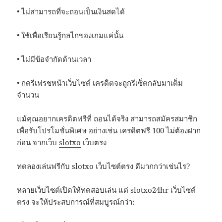
• ไม่สามารถที่จะถอนเป็นเงินสดได้
• ใช้เพื่อเรียนรู้กลไกของเกมแค่นั้น
• ไม่มีข้อจำกัดด้านเวลา
• กดรีเฟรชหน้าเว็บไซต์ เครดิตจะถูกรีเซ็ตกลับมาเต็ม
จำนวน
แม้คุณอยากเครดิตฟรีที่ ถอนได้จริง สามารถสมัครสมาชิก
เพื่อรับโปรโมชั่นพิเศษ อย่างเช่น เครดิตฟรี 100 ไม่ต้องฝาก
ก่อน จากเว็บ
slotxo
เว็บตรง
ทดลองเล่นฟรีกับ slotxo เว็บไซต์ตรง ดีมากกว่าเช่นไร?
หลายเว็บไซต์เปิดให้ทดสอบเล่น แต่ slotxo24hr เว็บไซต์
ตรง จะให้ประสบการณ์ที่สมบูรณ์กว่า: