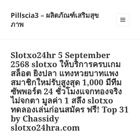
Pillscia3 – ผลิตภัณฑ์เสริมสุข
ภาพ
เมนู
และวิด
เจ็ต
Slotxo24hr 5 September
2568 slotxo ให้บริการครบเกม
สล็อต ยิงปลา แทงหวยบาทแพง
สมาชิกใหม่รับสูงสุด 1,000 มีทีม
ซัพพอร์ต 24 ชั่วโมงแจกทองจริง
ไม่จกตา มูลค่า 1 สลึง slotxo
ทดลองเล่นก่อนสมัคร ฟรี! Top 31
by Chassidy
slotxo24hra.com