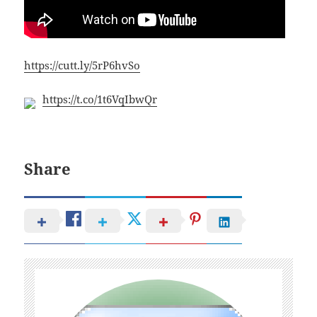
https://cutt.ly/5rP6hvSo
https://t.co/1t6VqIbwQr
Share