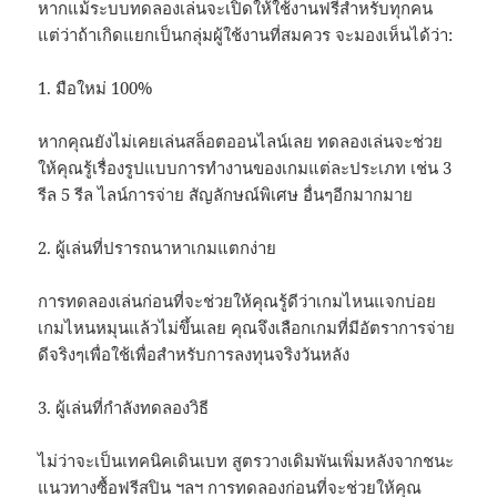
หากแม้ระบบทดลองเล่นจะเปิดให้ใช้งานฟรีสำหรับทุกคน
แต่ว่าถ้าเกิดแยกเป็นกลุ่มผู้ใช้งานที่สมควร จะมองเห็นได้ว่า:
1. มือใหม่ 100%
หากคุณยังไม่เคยเล่นสล็อตออนไลน์เลย ทดลองเล่นจะช่วย
ให้คุณรู้เรื่องรูปแบบการทำงานของเกมแต่ละประเภท เช่น 3
รีล 5 รีล ไลน์การจ่าย สัญลักษณ์พิเศษ อื่นๆอีกมากมาย
2. ผู้เล่นที่ปรารถนาหาเกมแตกง่าย
การทดลองเล่นก่อนที่จะช่วยให้คุณรู้ดีว่าเกมไหนแจกบ่อย
เกมไหนหมุนแล้วไม่ขึ้นเลย คุณจึงเลือกเกมที่มีอัตราการจ่าย
ดีจริงๆเพื่อใช้เพื่อสำหรับการลงทุนจริงวันหลัง
3. ผู้เล่นที่กำลังทดลองวิธี
ไม่ว่าจะเป็นเทคนิคเดินเบท สูตรวางเดิมพันเพิ่มหลังจากชนะ
แนวทางซื้อฟรีสปิน ฯลฯ การทดลองก่อนที่จะช่วยให้คุณ