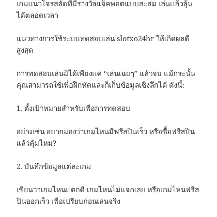
เกมแนวโจรสลัดที่มีรางวัลแจ็คพอตแบบสะสม เล่นแล้วลุ้น
ได้ตลอดเวลา
แนวทางการใช้ระบบทดสอบเล่น slotxo24hr ให้เกิดผลดี
สูงสุด
การทดสอบเล่นมิได้เพียงแค่ “เล่นเฉยๆ” แล้วจบ แม้กระนั้น
คุณสามารถใช้เพื่อฝึกหัดและก็เก็บข้อมูลเชิงลึกได้ ดังนี้:
1. ตั้งเป้าหมายสำหรับเพื่อการทดสอบ
อย่างเช่น อยากมองว่าเกมไหนมีฟรีสปินเร็ว หรือซื้อฟรีสปิน
แล้วคุ้มไหม?
2. บันทึกข้อมูลแต่ละเกม
เขียนว่าเกมไหนแตกดี เกมไหนไม่แจกเลย หรือเกมไหนฟรีส
ปินออกเร็ว เพื่อเปรียบก่อนเล่นจริง