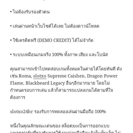
• ไม่ต้องรับรองตัวตน
• เล่นผ่านหน้าเว็บไซต์ได้เลย ไม่ต้องดาวน์โหลด
• ใช้เครดิตฟรี (DEMO CREDIT) ได้ไม่จำกัด
• ระบบเหมือนเกมจริง 100% ทั้งภาพ เสียง และโบนัส
คุณสามารถเข้าไปทดสอบเกมทั้งหมดในค่ายได้โดยทันที ดัง
เช่น Roma,
slotxo
Supreme Caishen, Dragon Power
Flame, Blackbeard Legacy อื่นๆอีกมากมาย โดยไม่
กำหนดรอบการเล่น แล้วก็สามารถแปลงเกมได้ตามที่ใจ
ต้องการ
slotxo24hr รองรับการทดลองเล่นผ่านมือถือ 100%
หนึ่งในคุณลักษณะเด่นของ สล็อตxoเป็นการออกแบบ
แพลตฟอร์มที่รองรับการใช้งานผ่านมือถือแล้วก็แท็บเล็ต ไม่