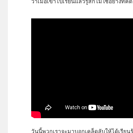
ว่าเมื่อเข้าไปเรียนแล้วรู้สึกไม่ใช่อย่างที
วันนี้พวกเราจะมาบอกเคล็ดลับให้ได้เรียนร