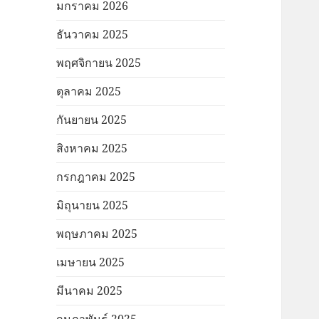
มกราคม 2026
ธันวาคม 2025
พฤศจิกายน 2025
ตุลาคม 2025
กันยายน 2025
สิงหาคม 2025
กรกฎาคม 2025
มิถุนายน 2025
พฤษภาคม 2025
เมษายน 2025
มีนาคม 2025