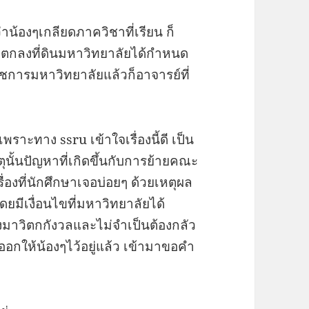
าน้องๆเกลียดภาควิชาที่เรียน ก็
ข้อตกลงที่ดินมหาวิทยาลัยได้กำหนด
การมหาวิทยาลัยแล้วก็อาจารย์ที่
เพราะทาง ssru เข้าใจเรื่องนี้ดี เป็น
ตุนั้นปัญหาที่เกิดขึ้นกับการย้ายคณะ
เรื่องที่นักศึกษาเจอบ่อยๆ ด้วยเหตุผล
มีเงื่อนไขที่มหาวิทยาลัยได้
องมาวิตกกังวลและไม่จำเป็นต้องกลัว
อกให้น้องๆไว้อยู่แล้ว เข้ามาขอคำ