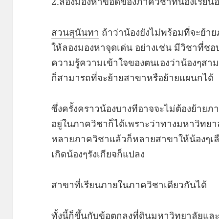
2.ลองมองหาข้อดีของภาควิชาที่น้องเรียนอย
สวนสุนันทา
ถ้าว่าน้องยังไม่พร้อมที่จะย้าย
ให้ลองมองหาจุดเด่น อย่างเช่น มีวิชาที่ช
ความรู้ความเข้าใจของตนเองว่าน้องๆสาม
ก็สามารถที่จะย้ายสาขาหรือย้ายแผนกได้
ซึ่งครั้งคราวน้องบางทีอาจจะไม่ต้องย้ายภา
อยู่ในภาควิชาก็ได้เพราะว่าทางมหาวิทย
หลายภาควิชาแล้วก็หลายสาขาให้น้องๆเลือ
เกิดน้องๆรังเกียจก็แปลง
สาขาที่เรียนภายในภาควิชาเดียวกันได้
ทั้งนี้ก็ขึ้นกับข้อตกลงที่ดินมหาวิทยาล