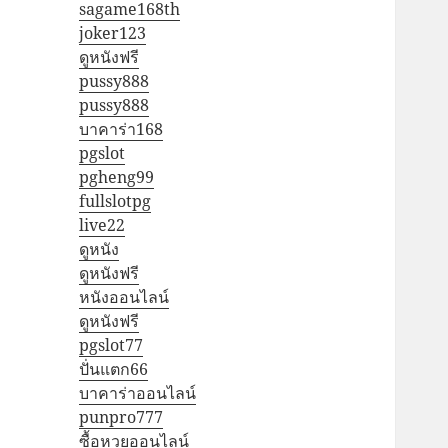
sagame168th
joker123
ดูหนังฟรี
pussy888
pussy888
บาคาร่า168
pgslot
pgheng99
fullslotpg
live22
ดูหนัง
ดูหนังฟรี
หนังออนไลน์
ดูหนังฟรี
pgslot77
ปั่นแตก66
บาคาร่าออนไลน์
punpro777
ซื้อหวยออนไลน์