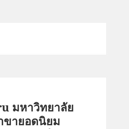
ru มหาวิทยาลัย
สาขายอดนิยม