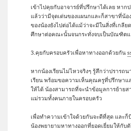
เข้าไปคุยกับอาจารย์ที่ปรึกษาได้เลย ห
แล้วว่ามีจุดเด่นของแผนกและก็สาขาที่น้อง
ของน้องยังไปต่อได้แม้ว่าจะมีในสิ่งที่เกลีย
ศึกษาต่อคณะนั้นจนกระทั่งจบเป็นบัณฑิตแล
3.คุยกับครอบครัวเพื่อหาทางออกด้วยกัน
s
หากน้องเรียนไม่ไหวจริงๆ รู้สึกว่าปรารถน
เรียน พร้อมขอความเห็นคุณครูที่ปรึกษา
ให้ได้ น้องสามารถที่จะนำข้อมูลการย้ายส
แม่รวมทั้งคนภายในครอบครัว
เพื่อทำความเข้าใจด้วยกันจะดีที่สุด และ
น้องพยายามหาทางออกที่ยอดเยี่ยมให้กับตั