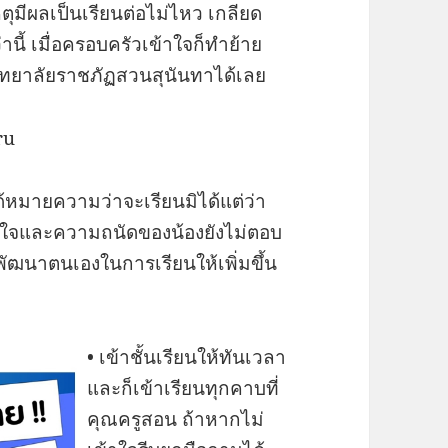
ุมีผลเป็นเรียนต่อไม่ไหว เกลียด
นี้ เมื่อครอบครัวเข้าใจก็ทำย้าย
ยาลัยราชภัฏสวนสุนันทาได้เลย
ru
ได้หมายความว่าจะเรียนมิได้แต่ว่า
าใจและความถนัดของน้องยังไม่ตอบ
ัฒนาตนเองในการเรียนให้เพิ่มขึ้น
• เข้าชั้นเรียนให้ทันเวลา
และก็เข้าเรียนทุกคาบที่
คุณครูสอน ถ้าหากไม่