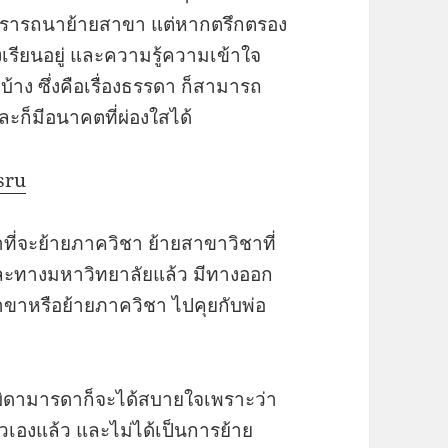
ากปรารถนาย้ายสาขา แต่หากตรึกตรอง
เรียนอยู่ และความรู้ความเข้าใจ
ดบ้าง ซึ่งคือเรื่องธรรดา ก็สามารถ
ะก็มีอนาคตที่ผ่องใสได้
sru
าที่จะย้ายภาควิชา ย้ายสาขาวิชาที่
และทางมหาวิทยาลัยแล้ว มีทางออก
าขาหรือย้ายภาควิชา ไปคุยกับพ่อ
ก็บิดามารดาก็จะได้สบายใจเพราะว่า
วเองแล้ว และไม่ได้เป็นการย้าย