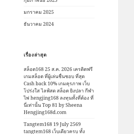
กุมภาพันธ์ 2025
มกราคม 2025
ธันวาคม 2024
เรื่องล่าสุด
สล็อต168 25 ส.ค. 2026 เครดิตฟรี
เกมสล็อต ที่ผู้เล่นชื่นชอบ ที่สุด
Cash back 10% เกมคุรภาพ เว็บ
โปร่งใส ไลฟ์สด สล็อต ยิงปลา กีฬา
ไพ่ hengjing168 ลงทุนทั้งที่ต้อง ที่
นี่เท่านั้น Top 81 by Sheena
Hengjing168d.com
Tangtem168 19 July 2569
tangtem168 เว็บเดียวครบ ทั้ง