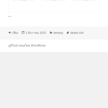
…
รูป
เขียน
หมวด
ป้าย
เสียง
2 ธันวาคม 2025
betway
debet slot
แบบ
เมื่อ
หมู่
กำกับ
เรื่อง
ภูมิใจนำเสนอโดย WordPress