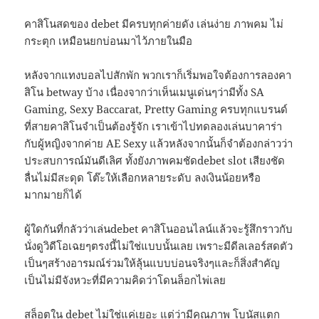
คาสิโนสดของ debet มีครบทุกค่ายดัง เล่นง่าย ภาพคม ไม่
กระตุก เหมือนยกบ่อนมาไว้ภายในมือ
หลังจากแทงบอลไปสักพัก พวกเราก็เริ่มพอใจต้องการลองคา
สิโน betway บ้าง เนื่องจากว่าเห็นเมนูเด่นๆว่ามีทั้ง SA
Gaming, Sexy Baccarat, Pretty Gaming ครบทุกแบรนด์
ที่สายคาสิโนจำเป็นต้องรู้จัก เราเข้าไปทดลองเล่นบาคาร่า
กับผู้หญิงจากค่าย AE Sexy แล้วหลังจากนั้นก็จำต้องกล่าวว่า
ประสบการณ์มันดีเลิศ ทั้งยังภาพคมชัดdebet slot เสียงชัด
ลื่นไม่มีสะดุด โต๊ะให้เลือกหลายระดับ ลงเงินน้อยหรือ
มากมายก็ได้
ผู้ใดกันที่กลัวว่าเล่นdebet คาสิโนออนไลน์แล้วจะรู้สึกราวกับ
นั่งดูวิดีโอเฉยๆตรงนี้ไม่ใช่แบบนั้นเลย เพราะมีดีลเลอร์สดตัว
เป็นๆสร้างอารมณ์ร่วมให้ลุ้นแบบบ่อนจริงๆและก็สิ่งสำคัญ
เป็นไม่มีจังหวะที่มีความคิดว่าโดนล็อกไพ่เลย
สล็อตใน debet ไม่ใช่แค่เยอะ แต่ว่ามีคุณภาพ โบนัสแตก