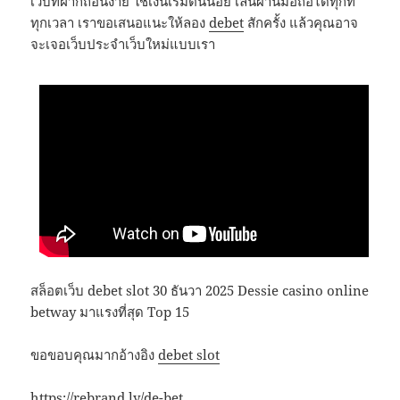
เว็บที่ฝากถอนง่าย ใช้เงินเริ่มต้นน้อย เล่นผ่านมือถือได้ทุกที่
ทุกเวลา เราขอเสนอแนะให้ลอง
debet
สักครั้ง แล้วคุณอาจ
จะเจอเว็บประจำเว็บใหม่แบบเรา
สล็อตเว็บ debet slot 30 ธันวา 2025 Dessie casino online
betway มาแรงที่สุด Top 15
ขอขอบคุณมากอ้างอิง
debet slot
https://rebrand.ly/de-bet