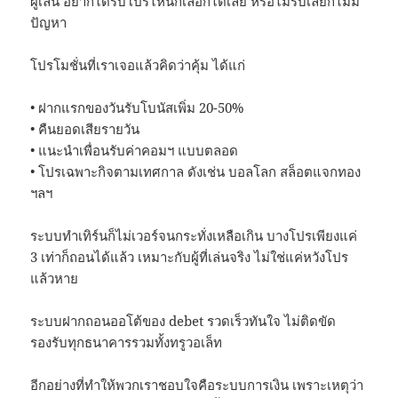
ผู้เล่น อยากได้รับโปรไหนก็เลือกได้เลย หรือไม่รับเลยก็ไม่มี
ปัญหา
โปรโมชั่นที่เราเจอแล้วคิดว่าคุ้ม ได้แก่
• ฝากแรกของวันรับโบนัสเพิ่ม 20-50%
• คืนยอดเสียรายวัน
• แนะนำเพื่อนรับค่าคอมฯ แบบตลอด
• โปรเฉพาะกิจตามเทศกาล ดังเช่น บอลโลก สล็อตแจกทอง
ฯลฯ
ระบบทำเทิร์นก็ไม่เวอร์จนกระทั่งเหลือเกิน บางโปรเพียงแค่
3 เท่าก็ถอนได้แล้ว เหมาะกับผู้ที่เล่นจริง ไม่ใช่แค่หวังโปร
แล้วหาย
ระบบฝากถอนออโต้ของ debet รวดเร็วทันใจ ไม่ติดขัด
รองรับทุกธนาคารรวมทั้งทรูวอเล็ท
อีกอย่างที่ทำให้พวกเราชอบใจคือระบบการเงิน เพราะเหตุว่า