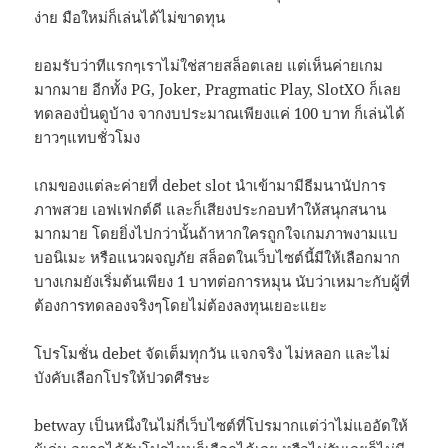
ง่าย มือใหม่ก็เล่นได้ไม่ขาดทุน
ยอมรับว่าทีแรกๆเราไม่ใช่สายสล็อตเลย แต่เห็นค่ายเกม
มากมาย อีกทั้ง PG, Joker, Pragmatic Play, SlotXO ก็เลย
ทดลองปั่นดูบ้าง จากงบประมาณเพียงแค่ 100 บาท ก็เล่นได้
ยาวๆแทบชั่วโมง
เกมของแต่ละค่ายที่ debet slot นำเข้ามามีธีมนานัปการ
ภาพสวย เอฟเฟกต์ดี และก็เสียงประกอบทำให้สนุกสนาน
มากมาย โดยยิ่งไปกว่านั้นถ้าหากใครถูกใจเกมภาพงามแบ
บอนิเมะ หรือแนวผจญภัย สล็อตในเว็บไซต์นี้มีให้เลือกมาก
บางเกมยังเริ่มต้นเพียง 1 บาทต่อการหมุน นับว่าเหมาะกับผู้ที่
ต้องการทดลองจริงๆโดยไม่ต้องลงทุนเยอะแยะ
โปรโมชั่น debet จัดเต็มทุกวัน แจกจริง ไม่หลอก และไม่
บังคับเลือกโปรให้ปวดศีรษะ
betway เป็นหนึ่งในไม่กี่เว็บไซต์ที่โปรมากแต่ว่าไม่แออัดให้