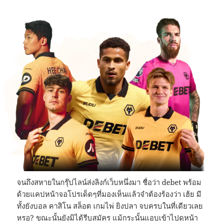
จนถึงสหายในกรุ๊ปไลน์ส่งลิงก์เว็บหนึ่งมา ชื่อว่า debet พร้อม
ด้วยแคปหน้าจอโปรเด็ดๆที่มองเห็นแล้วจำต้องร้องว่า เฮ้ย มี
ทั้งยังบอล คาสิโน สล็อต เกมไพ่ ยิงปลา จบครบในที่เดียวเลย
หรอ? ขณะนั้นยังมิได้รีบสมัคร แม้กระนั้นแอบเข้าไปดูหน้า