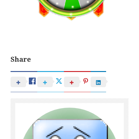
Share