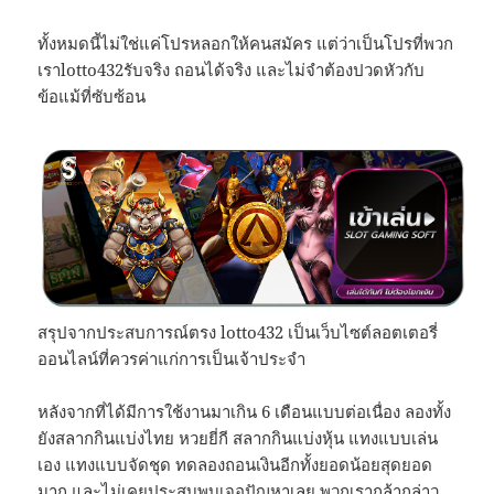
ทั้งหมดนี้ไม่ใช่แค่โปรหลอกให้คนสมัคร แต่ว่าเป็นโปรที่พวก
เราlotto432รับจริง ถอนได้จริง และไม่จำต้องปวดหัวกับ
ข้อแม้ที่ซับซ้อน
สรุปจากประสบการณ์ตรง lotto432 เป็นเว็บไซต์ลอตเตอรี่
ออนไลน์ที่ควรค่าแก่การเป็นเจ้าประจำ
หลังจากที่ได้มีการใช้งานมาเกิน 6 เดือนแบบต่อเนื่อง ลองทั้ง
ยังสลากกินแบ่งไทย หวยยี่กี สลากกินแบ่งหุ้น แทงแบบเล่น
เอง แทงแบบจัดชุด ทดลองถอนเงินอีกทั้งยอดน้อยสุดยอด
มาก และไม่เคยประสบพบเจอปัญหาเลย พวกเรากล้ากล่าว