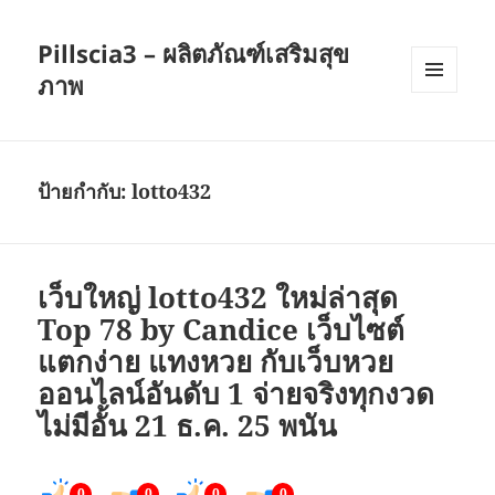
Pillscia3 – ผลิตภัณฑ์เสริมสุข
ภาพ
เมนู
และวิด
เจ็ต
ป้ายกำกับ:
lotto432
เว็บใหญ่ lotto432 ใหม่ล่าสุด
Top 78 by Candice เว็บไซต์
แตกง่าย แทงหวย กับเว็บหวย
ออนไลน์อันดับ 1 จ่ายจริงทุกงวด
ไม่มีอั้น 21 ธ.ค. 25 พนัน
0
0
0
0