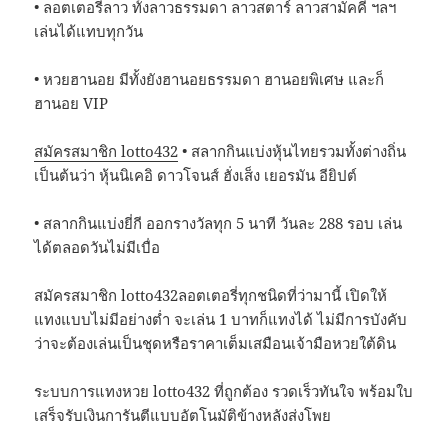
• ลอตเตอรี่ลาว ทั้งลาวธรรมดา ลาวสตาร์ ลาวสามัคคี ฯลฯ
เล่นได้แทบทุกวัน
• หวยฮานอย มีทั้งยังฮานอยธรรมดา ฮานอยพิเศษ และก็
ฮานอย VIP
สมัครสมาชิก lotto432
• สลากกินแบ่งหุ้นไทยรวมทั้งต่างถิ่น
เป็นต้นว่า หุ้นนิเคอิ ดาวโจนส์ ฮั่งเส็ง เยอรมัน อียิปต์
• สลากกินแบ่งยี่กี ออกรางวัลทุก 5 นาที วันละ 288 รอบ เล่น
ได้ตลอดวันไม่มีเบื่อ
สมัครสมาชิก lotto432ลอตเตอรี่ทุกชนิดที่ว่ามานี้ เปิดให้
แทงแบบไม่มีอย่างต่ำ จะเล่น 1 บาทก็แทงได้ ไม่มีการบังคับ
ว่าจะต้องเล่นเป็นชุดหรือราคาเต็มเสมือนเจ้ามือหวยใต้ดิน
ระบบการแทงหวย lotto432 ที่ถูกต้อง รวดเร็วทันใจ พร้อมใบ
เสร็จรับเงินการันตีแบบอัตโนมัติข้างหลังส่งโพย