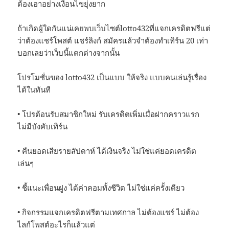
ต้องเอาอย่างเงื่อนไขยุ่งยาก
ถ้าเกิดผู้ใดกันแน่เคยพบเว็บไซต์lotto432ที่แจกเครดิตฟรีแต่
ว่าต้องแชร์โพสต์ แชร์ลิงก์ สมัครแล้วจำต้องทำเทิร์น 20 เท่า
บอกเลยว่าเว็บนี้แตกต่างจากนั้น
โปรโมชั่นของ lotto432 เป็นแบบ ให้จริง แบบคนเล่นรู้เรื่อง
ได้ในทันที
• โปรต้อนรับสมาชิกใหม่ รับเครดิตเพิ่มเมื่อฝากคราวแรก
ไม่มีบังคับเทิร์น
• คืนยอดเสียรายสัปดาห์ ได้เงินจริง ไม่ใช่แค่ยอดเครดิต
เล่นๆ
• ชี้แนะเพื่อนฝูง ได้ค่าคอมทั้งชีวิต ไม่ใช่แค่ครั้งเดียว
• กิจกรรมแจกเครดิตฟรีตามเทศกาล ไม่ต้องแชร์ ไม่ต้อง
ไลก์โพสต์อะไรก็แล้วแต่