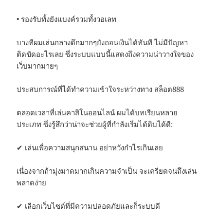
• รองรับทั้งยังแบงค์รวมทั้งวอเลท
บางทีผมเล่นกลางดึกมากๆยังถอนเงินได้ทันที ไม่มีปัญหา
ติดขัดอะไรเลย ซึ่งระบบแบบนี้แสดงถึงความน่าวางใจของ
เว็บมากมายๆ
ประสบการณ์ที่ได้ทำความเข้าใจระหว่างทาง สล็อต888
ตลอดเวลาที่เล่นคาสิโนออนไลน์ ผมได้บทเรียนหลาย
ประเภท ซึ่งรู้สึกว่าน่าจะช่วยผู้ที่กำลังเริ่มได้ดิบได้ดี:
✔ เล่นเพื่อความสนุกสนาน อย่าหวังกำไรเกินเลย
เนื่องจากถ้ามุ่งมาดมากเกินความจำเป็น จะเครียดจนถึงเล่น
พลาดง่าย
✔ เลือกเว็บไซต์ที่มีความปลอดภัยและก็ระบบดี