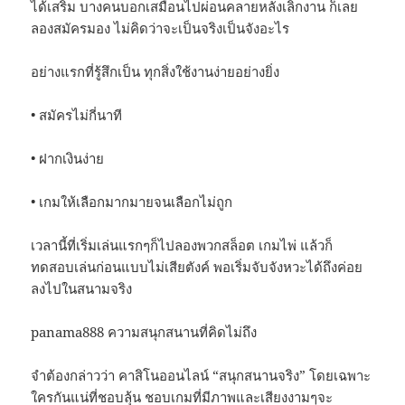
ได้เสริม บางคนบอกเสมือนไปผ่อนคลายหลังเลิกงาน ก็เลย
ลองสมัครมอง ไม่คิดว่าจะเป็นจริงเป็นจังอะไร
อย่างแรกที่รู้สึกเป็น ทุกสิ่งใช้งานง่ายอย่างยิ่ง
• สมัครไม่กี่นาที
• ฝากเงินง่าย
• เกมให้เลือกมากมายจนเลือกไม่ถูก
เวลานี้ที่เริ่มเล่นแรกๆก็ไปลองพวกสล็อต เกมไพ่ แล้วก็
ทดสอบเล่นก่อนแบบไม่เสียตังค์ พอเริ่มจับจังหวะได้ถึงค่อย
ลงไปในสนามจริง
panama888 ความสนุกสนานที่คิดไม่ถึง
จำต้องกล่าวว่า คาสิโนออนไลน์ “สนุกสนานจริง” โดยเฉพาะ
ใครกันแน่ที่ชอบลุ้น ชอบเกมที่มีภาพและเสียงงามๆจะ