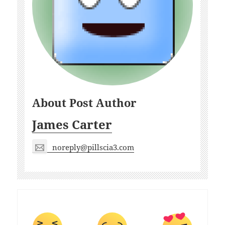
About Post Author
James Carter
noreply@pillscia3.com