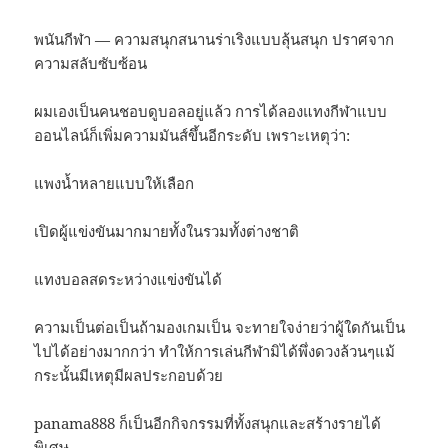
พนันกีฬา — ความสนุกสนานร่าเริงแบบลุ้นสนุก ปราศจาก
ความสลับซับซ้อน
ผมเองเป็นคนชอบดูบอลอยู่แล้ว การได้ลองแทงกีฬาแบบ
ออนไลน์ก็เพิ่มความมันส์ขึ้นอีกระดับ เพราะเหตุว่า:
แพงน้ำหลายแบบให้เลือก
เปิดผู้แข่งขันมากมายทั้งในรวมทั้งต่างชาติ
แทงบอลสดระหว่างแข่งขันได้
ความเป็นต่อเป็นถ้ามองเกมเป็น จะทายใจง่ายว่าผู้ใดกันเป็น
ไปได้อย่างมากกว่า ทำให้การเล่นกีฬามิได้พึ่งดวงล้วนๆแม้
กระนั้นมีเหตุมีผลประกอบด้วย
panama888 ก็เป็นอีกกิจกรรมที่ทั้งสนุกและสร้างรายได้
พิเศษ