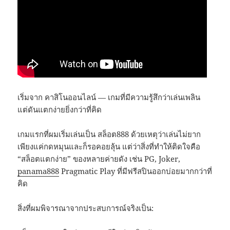
เริ่มจาก คาสิโนออนไลน์ — เกมที่มีความรู้สึกว่าเล่นเพลิน
แต่ดันแตกง่ายยิ่งกว่าที่คิด
เกมแรกที่ผมเริ่มเล่นเป็น สล็อต888 ด้วยเหตุว่าเล่นไม่ยาก
เพียงแค่กดหมุนและก็รอคอยลุ้น แต่ว่าสิ่งที่ทำให้ติดใจคือ
“สล็อตแตกง่าย” ของหลายค่ายดัง เช่น PG, Joker,
panama888
Pragmatic Play ที่มีฟรีสปินออกบ่อยมากกว่าที่
คิด
สิ่งที่ผมพิจารณาจากประสบการณ์จริงเป็น: