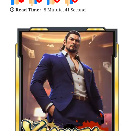
Read Time:
5 Minute, 41 Second