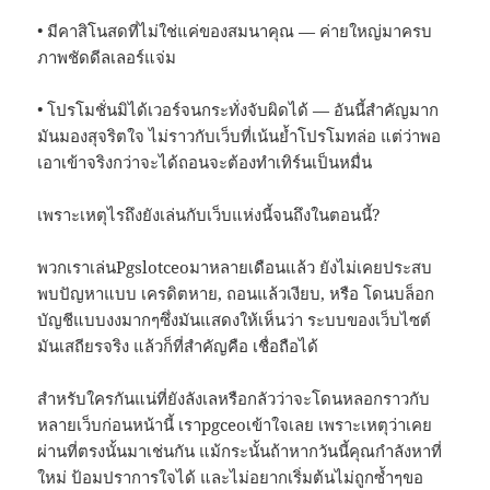
• มีคาสิโนสดที่ไม่ใช่แค่ของสมนาคุณ — ค่ายใหญ่มาครบ
ภาพชัดดีลเลอร์แจ่ม
• โปรโมชั่นมิได้เวอร์จนกระทั่งจับผิดได้ — อันนี้สำคัญมาก
มันมองสุจริตใจ ไม่ราวกับเว็บที่เน้นย้ำโปรโมทล่อ แต่ว่าพอ
เอาเข้าจริงกว่าจะได้ถอนจะต้องทำเทิร์นเป็นหมื่น
เพราะเหตุไรถึงยังเล่นกับเว็บแห่งนี้จนถึงในตอนนี้?
พวกเราเล่นPgslotceoมาหลายเดือนแล้ว ยังไม่เคยประสบ
พบปัญหาแบบ เครดิตหาย, ถอนแล้วเงียบ, หรือ โดนบล็อก
บัญชีแบบงงมากๆซึ่งมันแสดงให้เห็นว่า ระบบของเว็บไซต์
มันเสถียรจริง แล้วก็ที่สำคัญคือ เชื่อถือได้
สำหรับใครกันแน่ที่ยังลังเลหรือกลัวว่าจะโดนหลอกราวกับ
หลายเว็บก่อนหน้านี้ เราpgceoเข้าใจเลย เพราะเหตุว่าเคย
ผ่านที่ตรงนั้นมาเช่นกัน แม้กระนั้นถ้าหากวันนี้คุณกำลังหาที่
ใหม่ ป้อมปราการใจได้ และไม่อยากเริ่มต้นไม่ถูกซ้ำๆขอ