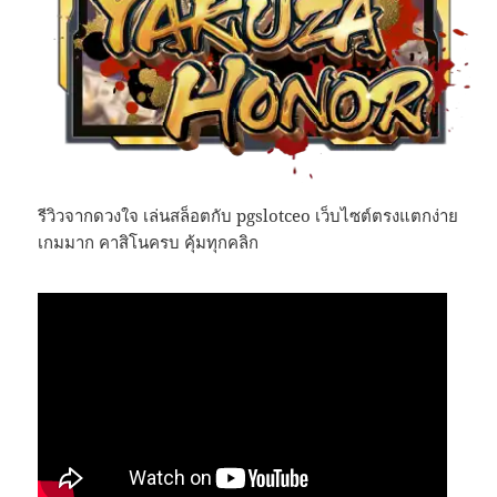
รีวิวจากดวงใจ เล่นสล็อตกับ pgslotceo เว็บไซต์ตรงแตกง่าย
เกมมาก คาสิโนครบ คุ้มทุกคลิก