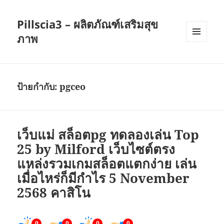
Pillscia3 – ผลิตภัณฑ์เสริมสุข
ภาพ
เมนู
และวิด
เจ็ต
ป้ายกำกับ:
pgceo
เว็บแม่ สล็อตpg ทดลองเล่น Top
25 by Milford เว็บไซต์ตรง
แหล่งรวมเกมสล็อตแตกง่าย เล่น
เมื่อไหร่ก็มีกำไร 5 November
2568 คาสิโน
0
0
0
0