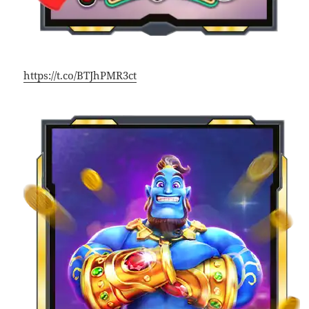
https://t.co/BTJhPMR3ct