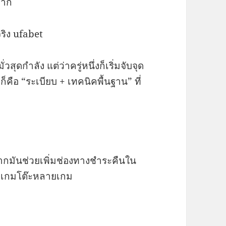
มาก
ริง ufabet
สุดกำลัง แต่ว่าครู่หนึ่งก็เริ่มจับจุด
ก็คือ “ระเบียบ + เทคนิคพื้นฐาน” ที่
จากมันช่วยเพิ่มช่องทางชำระคืนใน
ก็เกมโต๊ะหลายเกม