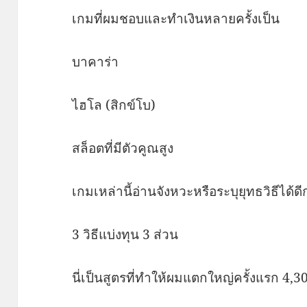
เกมที่ผมชอบและทำเงินหลายครั้งเป็น
บาคาร่า
ไฮโล (สิกข์โบ)
สล็อตที่มีตัวคูณสูง
เกมเหล่านี้อ่านจังหวะหรือระบุยุทธวิธีได
3️ วิธีแบ่งทุน 3 ส่วน
นี่เป็นสูตรที่ทำให้ผมแตกใหญ่ครั้งแรก 4