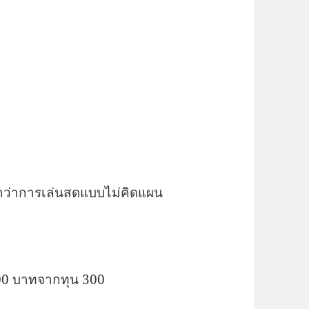
้ดีกว่าการเล่นสดแบบไม่คิดแผน
,300 บาทจากทุน 300