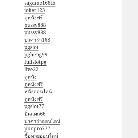
sagame168th
joker123
ดูหนังฟรี
pussy888
pussy888
บาคาร่า168
pgslot
pgheng99
fullslotpg
live22
ดูหนัง
ดูหนังฟรี
หนังออนไลน์
ดูหนังฟรี
pgslot77
ปั่นแตก66
บาคาร่าออนไลน์
punpro777
ซื้อหวยออนไลน์