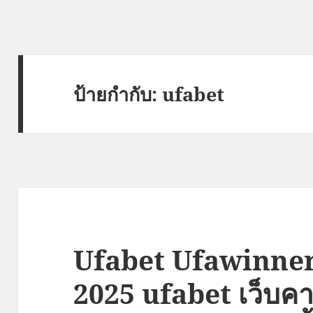
ป้ายกำกับ:
ufabet
Ufabet Ufawinner 
2025 ufabet เว็บค