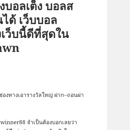
ทั้งบอลเต็ง บอลส
นได้ เว็บบอล
ว็บนี้ดีที่สุดใน
Fawn
มช่องทางเอารางวัลใหญ่ ฝาก–ถอนผ่า
fawinner88 จำเป็นต้องบอกเลยว่า