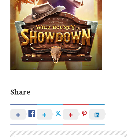
Share