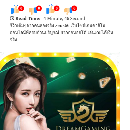
0
0
0
0
Read Time:
4 Minute, 46 Second
รีวิวเต็มๆจากคนลองจริง zeus66 เว็บไซต์เกมคาสิโน
ออนไลน์ที่ครบถ้วนบริบูรณ์ ฝากถอนออโต้ เล่นง่ายได้เงิน
จริง