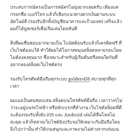
ประสบการณ์ตรงเป็นการสมัครไม่ยุ่งยากเลยครับ เพียงแค่
กรอกชื่อ เบอร์โทร แล้วก็เลือกแนวทางฝากเงินผ่านระบบ
อัตโนมัติ (รองรับอีกทั้งบัญชีธนาคารและก็วอเลท) เสร็จแล้ว
ผมก็ได้ยูสเซอร์เพื่อเริ่มเล่นโดยทันที
สิ่งที่ผมชื่นชอบมากมายเป็น โบนัสต้อนรับแล้วก็เครดิตฟรี ที่
เว็บไซต์มอบให้ ทำให้ผมได้โอกาสหมุนสล็อตหลายรอบโดย
ไม่ต้องลงทุนมาก ซึ่งเหมาะสำหรับผู้เริ่มต้นหรือคนใดกันที่
อยากลองสล็อตเว็บไซต์ตรง
รองรับโทรศัพท์มือถือทุกระบบ
golden456
สบายทุกที่ทุก
เวลา
ผมเองเป็นคนชอบเล่น สล็อตบนโทรศัพท์มือถือ เวลาว่างๆไม่
ว่าจะอยู่บนรถไฟฟ้า หรือพักเบรกที่ทำงาน เว็บไซต์สล็อตที่ดี
จะต้องรองรับทั้งยัง iOS และ Android เล่นได้ลื่นไหลไม่
สะดุด แล้วก็หลายเว็บไซต์ยังปรับจอให้เหมาะกับมือถือโดย
ยิ่งไปกว่านั้น ทำให้เกมสนุกและภาพงามไม่ต่างจากเล่นบน