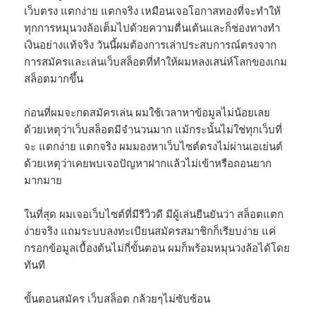
เว็บตรง แตกง่าย แตกจริง เหมือนเจอโอกาสทองที่จะทำให้
ทุกการหมุนวงล้อเต็มไปด้วยความตื่นเต้นและก็ช่องทางทำ
เงินอย่างแท้จริง วันนี้ผมต้องการเล่าประสบการณ์ตรงจาก
การสมัครและเล่นเว็บสล็อตที่ทำให้ผมหลงเสน่ห์โลกของเกม
สล็อตมากขึ้น
ก่อนที่ผมจะกดสมัครเล่น ผมใช้เวลาหาข้อมูลไม่น้อยเลย
ด้วยเหตุว่าเว็บสล็อตมีจำนวนมาก แม้กระนั้นไม่ใช่ทุกเว็บที่
จะ แตกง่าย แตกจริง ผมมองหาเว็บไซต์ตรงไม่ผ่านเอเย่นต์
ด้วยเหตุว่าเคยพบเจอปัญหาฝากแล้วไม่เข้าหรือถอนยาก
มากมาย
ในที่สุด ผมเจอเว็บไซต์ที่มีรีวิวดี มีผู้เล่นยืนยันว่า สล็อตแตก
ง่ายจริง แถมระบบลงทะเบียนสมัครสมาชิกก็เรียบง่าย แค่
กรอกข้อมูลเบื้องต้นไม่กี่ขั้นตอน ผมก็พร้อมหมุนวงล้อได้โดย
ทันที
ขั้นตอนสมัคร เว็บสล็อต กล้วยๆไม่ซับซ้อน