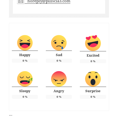
noreply@pillscia3.com
Happy
Sad
Excited
0
%
0
%
0
%
Sleepy
Angry
Surprise
0
%
0
%
0
%
…