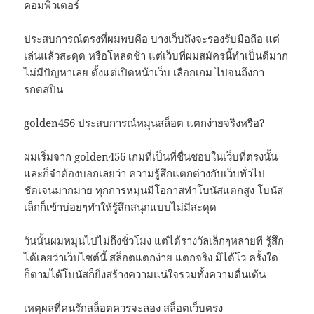
คอมพิวเตอร์
ประสบการณ์ตรงที่ผมพบคือ บางเว็บถึงจะรองรับมือถือ แต่
เล่นแล้วสะดุด หรือโหลดช้า แต่เว็บที่ผมสมัครนี้ทำเป็นดีมาก
ไม่มีปัญหาเลย ตั้งแต่เปิดหน้าเว็บ เลือกเกม ไปจนถึงกา
รกดสปิน
golden456
ประสบการณ์หมุนสล็อต แตกง่ายจริงหรือ?
ผมเริ่มจาก golden456 เกมที่เป็นที่ชื่นชอบในเว็บที่ตรงนั้น
และก็จำต้องบอกเลยว่า ความรู้สึกแตกต่างกับเว็บทั่วไป
ชัดเจนมากมาย ทุกการหมุนมีโอกาสทำโบนัสแตกสูง โบนัส
เล็กก็เข้าบ่อยๆทำให้รู้สึกสนุกแบบไม่มีสะดุด
วันนั้นผมหมุนไปไม่ถึงชั่วโมง แต่ได้รางวัลเล็กๆหลายที รู้สึก
ได้เลยว่าเว็บไซต์นี้ สล็อตแตกง่าย แตกจริง มิได้โว ครั้งใด
ก็ตามได้โบนัสก็ยิ่งสร้างความแน่ใจรวมทั้งความตื่นเต้น
เหตุผลที่คนรักสล็อตควรจะลอง สล็อตเว็บตรง