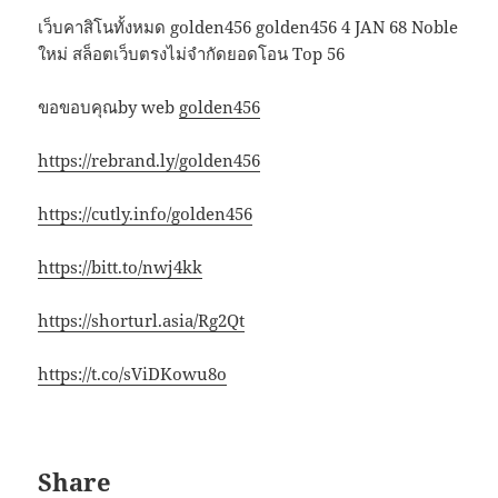
เว็บคาสิโนทั้งหมด golden456 golden456 4 JAN 68 Noble
ใหม่ สล็อตเว็บตรงไม่จำกัดยอดโอน Top 56
ขอขอบคุณby web
golden456
https://rebrand.ly/golden456
https://cutly.info/golden456
https://bitt.to/nwj4kk
https://shorturl.asia/Rg2Qt
https://t.co/sViDKowu8o
Share