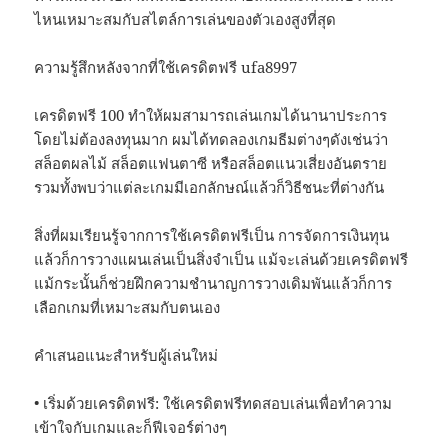
ไหนเหมาะสมกับสไตล์การเล่นของตัวเองสูงที่สุด
ความรู้สึกหลังจากที่ใช้เครดิตฟรี ufa8997
เครดิตฟรี 100 ทำให้ผมสามารถเล่นเกมได้นานาประการ
โดยไม่ต้องลงทุนมาก ผมได้ทดลองเกมธีมต่างๆดังเช่นว่า
สล็อตผลไม้ สล็อตแฟนตาซี หรือสล็อตแนวเสี่ยงอันตราย
รวมทั้งพบว่าแต่ละเกมมีเอกลักษณ์แล้วก็วิธีชนะที่ต่างกัน
สิ่งที่ผมเรียนรู้จากการใช้เครดิตฟรีเป็น การจัดการเงินทุน
แล้วก็การวางแผนเล่นเป็นสิ่งจำเป็น แม้จะเล่นด้วยเครดิตฟรี
แม้กระนั้นก็ช่วยฝึกความชำนาญการวางเดิมพันแล้วก็การ
เลือกเกมที่เหมาะสมกับตนเอง
คำเสนอแนะสำหรับผู้เล่นใหม่
• เริ่มด้วยเครดิตฟรี: ใช้เครดิตฟรีทดสอบเล่นเพื่อทำความ
เข้าใจกับเกมและก็ฟีเจอร์ต่างๆ