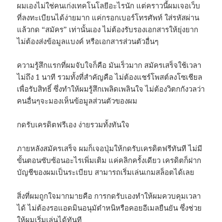
ผมเองไม่ใช่คนเก่งเทคโนโลยีอะไรนัก แต่คราวนี้ผมเจอเว็บ
ที่ลงทะเบียนได้ง่ายมาก แค่กรอกเบอร์โทรศัพท์ ใส่รหัสผ่าน
แล้วกด “สมัคร” เท่านั้นเอง ไม่ต้องรับรองเอกสารให้ยุ่งยาก
ไม่ต้องส่งข้อมูลแบงค์ หรือเอกสารส่วนตัวอื่นๆ
ความรู้สึกแรกที่ผมจับใจก็คือ มันเร็วมาก สมัครเสร็จใช้เวลา
ไม่ถึง 1 นาที รวมทั้งที่สำคัญคือ ไม่ต้องแชร์โพสต์ลงโซเชียล
เพื่อรับสิทธิ์ ซึ่งทำให้ผมรู้สึกเพลิดเพลินใจ ไม่ต้องวิตกกังวลว่า
คนอื่นๆจะมองเห็นข้อมูลส่วนตัวของผม
กดรับเครดิตฟรีเอง ง่ายรวมทั้งทันใจ
ภายหลังสมัครเสร็จ ผมก็เจอปุ่มให้กดรับเครดิตฟรีทันที ไม่มี
ขั้นตอนซับซ้อนอะไรเพิ่มเติม แค่คลิกครั้งเดียว เครดิตก็ฝาก
บัญชีของผมเป็นระเบียบ สามารถเริ่มเล่นเกมสล็อตได้เลย
สิ่งที่ผมถูกใจมากมายคือ การกดรับเองทำให้ผมควบคุมเวลา
ได้ ไม่ต้องรอแอดมินอนุมัตำหนิหรือคอยอีเมลยืนยัน ซึ่งช่วย
ให้ผมเริ่มเล่นได้ทันที