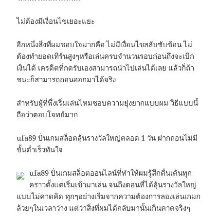
ไม่ต้องมีเงื่อนไขเยอะแยะ
อีกหนึ่งสิ่งที่ผมชอบใจมากคือ ไม่มีเงื่อนไขสลับซับซ้อน ไม่
ต้องทำยอดเทิร์นสูงๆหรือเล่นครบจำนวนรอบก่อนถึงจะเบิก
เงินได้ เครดิตที่กดรับเองสามารถนำไปเล่นได้เลย แล้วก็ถ้า
ชนะก็สามารถถอนออกมาได้จริง
สำหรับผู้ที่พึ่งเริ่มเล่นไหมชอบความยุ่งยากแบบผม วิธีแบบนี้
ถือว่าตอบโจทย์มาก
ufa89 ปั่นเกมสล็อตลุ้นรางวัลใหญ่ตลอด 1 วัน ฝากถอนไม่มี
ขั้นต่ำเร็วทันใจ
ufa89 ปั่นเกมสล็อตออนไลน์ที่ทำให้ผมรู้สึกตื่นเต้นทุก
คราวตั้งแต่เริ่มเข้ามาเล่น จนถึงตอนที่ได้ลุ้นรางวัลใหญ่
แบบไม่คาดคิด ทุกๆอย่างเริ่มจากความต้องการลองเล่นเกมก
ล้วยๆในเวลาว่าง แต่ว่าสิ่งที่ผมได้กลับมานั้นเกินคาดจริงๆ