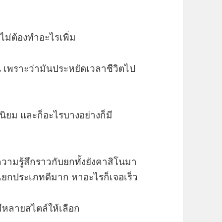
ไม่ต้องทำอะไรเพิ่ม
ทัน เพราะว่ามันประหยัดเวลาชีวิตไป
ิยม และก็อะไรบางอย่างก็มี
วามรู้สึกราวกับยกทั้งยังคาสิโนมา
แยกประเภทดีมาก หาอะไรก็เจอเร็ว
ีหลายสไตล์ให้เลือก