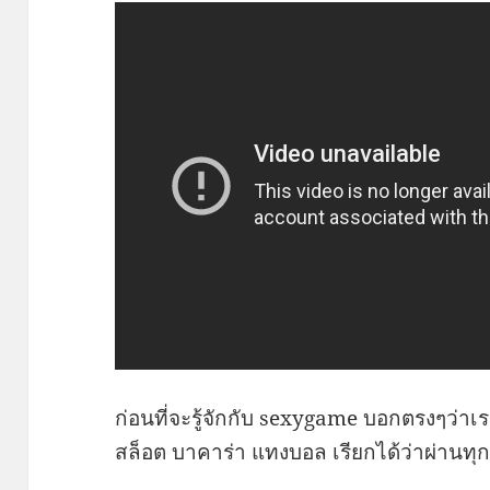
ก่อนที่จะรู้จักกับ sexygame บอกตรงๆว่าเร
สล็อต บาคาร่า แทงบอล เรียกได้ว่าผ่านทุก