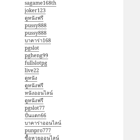
sagame168th
joker123
ดูหนังฟรี
pussy888
pussy888
บาคาร่า168
pgslot
pgheng99
fullslotpg
live22
ดูหนัง
ดูหนังฟรี
หนังออนไลน์
ดูหนังฟรี
pgslot77
ปั่นแตก66
บาคาร่าออนไลน์
punpro777
ซื้อหวยออนไลน์