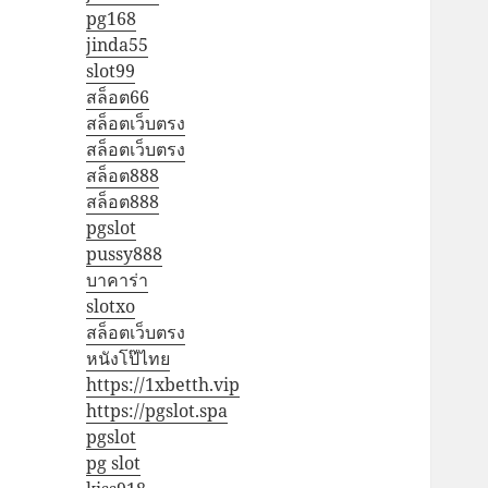
pg168
jinda55
slot99
สล็อต66
สล็อตเว็บตรง
สล็อตเว็บตรง
สล็อต888
สล็อต888
pgslot
pussy888
บาคาร่า
slotxo
สล็อตเว็บตรง
หนังโป๊ไทย
https://1xbetth.vip
https://pgslot.spa
pgslot
pg slot