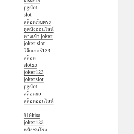
kiss918
pgslot
slot
สล็อตเว็บตรง
ดูหนังออนไลน์
ทางเข้า joker
joker slot
โจ๊กเกอร์123
สล็อต
slotxo
joker123
jokerslot
pgslot
สล็อตxo
สล็อตออนไลน์
918kiss
joker123
หนังชนโรง