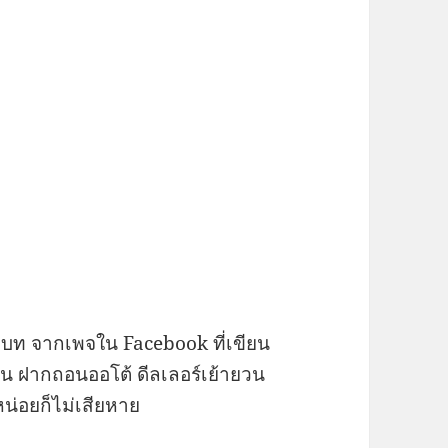
ง
เบท จากเพจใน Facebook ที่เขียน
งิน ฝากถอนออโต้ ดีลเลอร์เย้ายวน
หน่อยก็ไม่เสียหาย