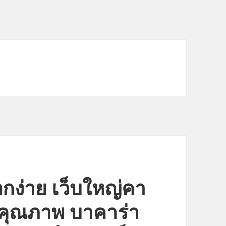
กง่าย เว็บใหญ่คา
คุณภาพ บาคาร่า