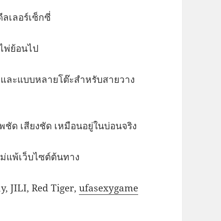
ลเลอร์เซ็กซี่
ไพ่ย้อนไป
าน และแบบหลายโต๊ะสำหรับสายวาง
พชัด เสียงชัด เหมือนอยู่ในบ่อนจริง
ม่แพ้เว็บไซต์ต้นทาง
y, JILI, Red Tiger,
ufasexygame