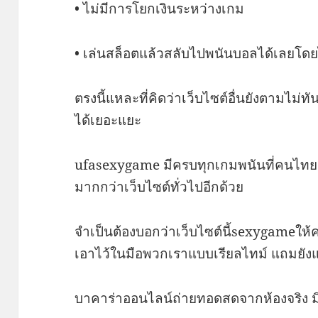
• ไม่มีการโยกเงินระหว่างเกม
• เล่นสล็อตแล้วสลับไปพนันบอลได้เลยโดย
ตรงนี้แหละที่คิดว่าเว็บไซต์อื่นยังตามไม่
ได้เยอะแยะ
ufasexygame มีครบทุกเกมพนันที่คนไทยน
มากกว่าเว็บไซต์ทั่วไปอีกด้วย
จำเป็นต้องบอกว่าเว็บไซต์นี้sexygameให้ค
เอาไว้ในมือพวกเราแบบเรียลไทม์ แถมยัง
บาคาร่าออนไลน์ถ่ายทอดสดจากห้องจริง ม