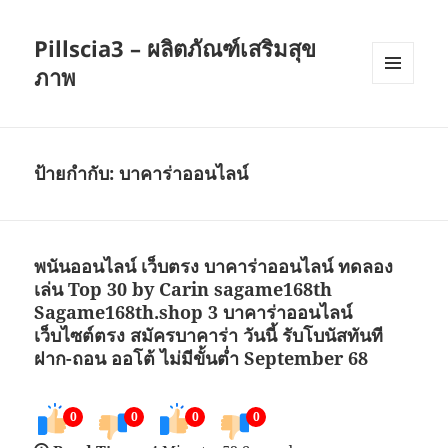
Pillscia3 – ผลิตภัณฑ์เสริมสุข
ภาพ
เมนู
และวิด
เจ็ต
ป้ายกำกับ:
บาคาร่าออนไลน์
พนันออนไลน์ เว็บตรง บาคาร่าออนไลน์ ทดลอง
เล่น Top 30 by Carin sagame168th
Sagame168th.shop 3 บาคาร่าออนไลน์
เว็บไซต์ตรง สมัครบาคาร่า วันนี้ รับโบนัสทันที
ฝาก-ถอน ออโต้ ไม่มีขั้นต่ำ September 68
0
0
0
0