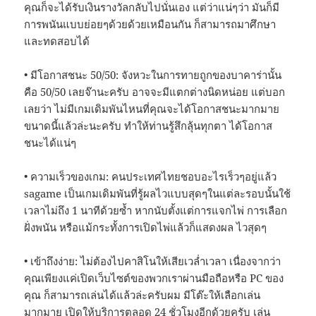
คุณก็จะได้รับเงินรางวัลกลับไปนั่นเอง แต่ว่าแน่ๆว่า มันก็มี
การพนันแบบย่อยๆด้วยด้วยเหมือนกัน ก็สามารถมาศึกษา
และทดสอบได้
• มีโอกาสชนะ 50/50: จังหวะในการทายถูกของบาคาร่านั้น
คือ 50/50 เลยจ๊านะครับ อาจจะมีแตกต่างนิดหน่อย แต่บอก
เลยว่า ไม่มีเกมเดิมพันไหนที่คุณจะได้โอกาสชนะมากมาย
ขนาดนี้แล้วล่ะนะครับ ทำให้ท่านรู้สึกลุ้นทุกตา ได้โอกาส
ชนะได้แน่ๆ
• ความเร็วของเกม: คนประเทศไทยชอบอะไรเร็วๆอยู่แล้ว
sagame เป็นเกมเดิมพันที่รู้ผลไวแบบสุดๆในแต่ละรอบนั้นใช้
เวลาไม่ถึง 1 นาทีด้วยซ้ำ หากนับตั้งแต่การแจกไพ่ การเลือก
ฝั่งพนัน หรือแม้กระทั้งการเปิดไพ่แล้วก็แสดงผล ไวสุดๆ
• เข้าถึงง่าย: ไม่ต้องไปคาสิโนให้เสียเวล่ำเวลา เนื่องจากว่า
คุณเพียงแค่เปิดเว็บไซต์ของพวกเราผ่านมือถือหรือ PC ของ
คุณ ก็สามารถเล่นได้แล้วล่ะครับผม มีโต๊ะให้เลือกเล่น
มากมาย เปิดให้บริการตลอด 24 ชั่วโมงอีกด้วยครับ เล่น