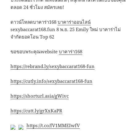
ตลอด 24 ชั่วโมง สมัครเลย!
ดาวน์โหลดบาคาร่า168
บาคาร่าออนไลน์
sexybaccarat168.fun 8 พ.ย. 25 Emily ใหม่ บาคาร่าไม่
จำกัดยอดโอน Top 62
ขอขอบพระคุณwebsite
บาคาร่า168
https://rebrand.ly/sexybaccarat168-fun
https://cutly.info/sexybaccarat168-fun
https://shorturl.asia/gWivc
https://cutt.ly/grXxKaPR
https://t.co/fV1MMEIwfV