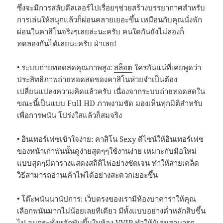
ซึ่งจะมีการสลับดีลเลอร์ไปเรื่อยๆช่วยสร้างบรรยากาศสำหรับ
การเล่นให้สนุกแล้วก็ผ่อนคลายเยอะขึ้น เหมือนกับคุณนั่งพัก
ผ่อนในคาสิโนจริงๆเลยล่ะนะครับ คนใดกันยังไม่ลองก็
ทดลองกันได้เลยนะครับ ฝ่าเลย!
• ระบบถ่ายทอดสดคุณภาพสูง:
สล็อต
ใครกันแน่ที่เคยพูดว่า
ประสิทธิภาพถ่ายทอดสดของคาสิโนห่วยจำเป็นต้อง
เปลี่ยนแปลงความคิดแล้วครับ เนื่องจากระบบถ่ายทอดสดใน
ขณะนี้เป็นแบบ Full HD ภาพงามชัด มองเห็นทุกมิติสำหรับ
เพื่อการพนัน โปร่งใสแล้วก็สมจริง
• อินเทอร์เฟซเข้าใจง่าย: คาสิโน Sexy ดีไซน์ให้อินเทอร์เฟซ
ของหน้าเก่าพันนั้นดูง่ายสุดๆๆใช้งานง่าย เหมาะกับมือใหม่
แบบสุดๆมีตารางแสดงสถิติไพ่อย่างชัดเจน ทำให้สายเคล็ด
วิธีสามารถอ่านเค้าไพ่ได้อย่างสะดวกเยอะขึ้น
• โต๊ะพนันนานัปการ: เว็บตรงของเรามีห้องบาคาร่าให้คุณ
เลือกพนันมากไม่น้อยเลยทีเดียว มีทั้งแบบอย่างต่ำหลักสิบขึ้น
ไป จนกระทั่งหลักพันขึ้นในห้อง VVIP ทำให้ผู้เล่นสามารถ