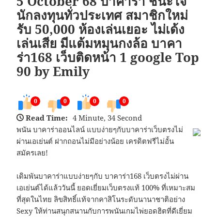
5 October 68 บาคาร่า ชนะใจ
นักลงทุนทั่วประเทศ สมาชิกใหม่
รับ 50,000 ห้องเล่นเยอะ ไม่เด้ง
เล่นเสีย มีแต้มหมุนกงล้อ บาคา
ร่า168 เว็บติดหน้า 1 google Top
90 by Emily
0
0
0
0
Read Time:
4 Minute, 34 Second
พนัน บาคาร่าออนไลน์ แบบง่ายๆกับบาคาร่าเว็บตรงไม่
ผ่านเอเย่นต์ ฝากถอนไม่มีอย่างน้อย เครดิตฟรีไม่อั้น
สมัครเลย!
เดิมพันบาคาร่าแบบง่ายๆกับ บาคาร่า168 เว็บตรงไม่ผ่าน
เอเย่นต์ได้แล้ววันนี้ ยอดเยี่ยมเว็บตรงแท้ 100% ที่เหมาะสม
ที่สุดในไทย ลิขสิทธิ์แท้จากคาสิโนระดับนานาชาติอย่าง
Sexy ให้ท่านสนุกสนานกับการพนันเกมไพ่ยอดฮิตที่ดีเยี่ยม