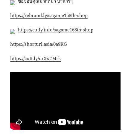
ขอขอบคุณมากที่มา
บาคาร่า
https://rebrand.ly/sagame168th-shop
https://cutly.info/sagame168th-shop
https://shorturl.asia/0a9KG
https://cutt.ly/orXxCMrk