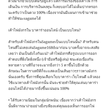
ดวงมาเกี่ยวแบบเต็มๆอยู่แล้ว แต่การมีเรื่องของเค้าไพ่ การ
เดินเงิน การบริหารเงินลงทุน ก็เลยบอกได้ไม่เต็มปากหรอก
นะครับว่าเป็นดวง 100% เนื่องจากมันมีแผนการเข้ามาช่วย
ทำให้ชนะsagameได้
เค้าไพ่มังกรใน บาคาร่าออนไลน์ เป็นแบบไหน?
สำหรับเค้าไพ่มังกรในSagameเป็นแบบไหนนั้น? สำหรับคน
ไหนที่ไม่เคยเล่นSagame168thมาก่อน บางครั้งอาจจะสงสัย
เลยว่า มันเป็นยังไงกันแน่? เค้าไพ่มังกรคือรูปแบบการออก
คำตอบที่ฝั่งใดฝั่งหนึ่ง (เจ้ามือหรือผู้เล่น) ชนะต่อเนื่องกัน
หลายตา บางทีก็อาจจะมากยิ่งกว่า 5 ตาขึ้นไปอีกด้วย
ลักษณะในตารางสถิติก็จะแสดงเป็นเส้นยาวๆราวหางมังกร
นั่นเองครับ ซึ่งการที่คุณเลือกเว็บบาคาร่า เว็บไหนดี แล้วลอง
ใช้แนวทางเค้าไพ่มังกรนั้น มันจะช่วยทำให้คุณเล่นบาคาร่า
ออนไลน์ได้ง่ายมากยิ่งขึ้นแน่นอน 100%
• ได้รับความนิยมในกลุ่มนักพนัน: เนื่องจากว่าเค้าไพ่มังกร
นั้นพิจารณาง่ายอย่างยิ่งๆเพียงแต่คุณมองเห็นการออกไพ่