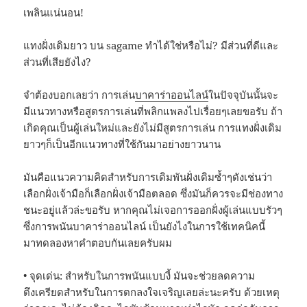
เพลินแน่นอน!
แทงฝั่งเดิมยาว บน sagame ทำได้ใช่หรือไม่? มีส่วนที่ดีและ
ส่วนที่เสียยังไง?
จำต้องบอกเลยว่า การเล่น
บาคาร่าออนไลน์
ในปัจจุบันนั้นจะ
มีแนวทางหรือสูตรการเล่นที่พลิกแพลงไปเรื่อยๆเลยขอรับ ถ้า
เกิดคุณเป็นผู้เล่นใหม่และยังไม่มีสูตรการเล่น การแทงฝั่งเดิม
ยาวๆก็เป็นอีกแนวทางที่ใช้กันมาอย่างยาวนาน
มันคือแนวความคิดสำหรับการเดิมพันฝั่งเดิมซ้ำๆดังเช่นว่า
เลือกฝั่งเจ้ามือก็เลือกฝั่งเจ้ามือตลอด ซึ่งมันก็ควรจะมีช่องทาง
ชนะอยู่แล้วล่ะขอรับ หากคุณไม่เจอการออกฝั่งผู้เล่นแบบรัวๆ
ซึ่งการพนันบาคาร่าออนไลน์ เป็นยังไงในการใช้เทคนิคนี้
มาทดลองหาคำตอบกันเลยครับผม
• จุดเด่น: สำหรับในการพนันแบบงี้ มันจะช่วยลดความ
ตึงเครียดสำหรับในการตกลงใจเจริญเลยล่ะนะครับ ด้วยเหตุ