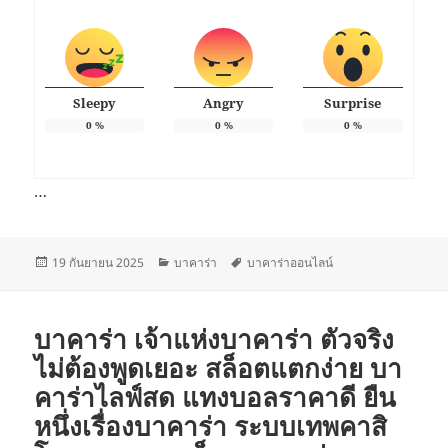
Sleepy
Angry
Surprise
0
%
0
%
0
%
…
เขียน
หมวด
ป้าย
19 กันยายน 2025
บาคาร่า
บาคาร่าออนไลน์
เมื่อ
หมู่
กำกับ
บาคาร่า เจ้าแห่งบาคาร่า ตัวจริง
ไม่ต้องพูดเยอะ สล็อตแตกง่าย บา
คาร่าไลฟ์สด แทงบอลราคาดี ยืน
หนึ่งเรื่องบาคาร่า ระบบเทพคาสิ