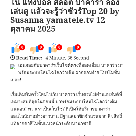
โน แทงบอล สล็อต บาคาร่า ลอง
เล่นดู แล้วจะรู้ว่าชัวร์Top 20 by
Susanna yamatele.tv 12
ตุลาคม 2025
0
0
0
0
Read Time:
4 Minute, 36 Second
เอนจอยกับบาคาร่าเว็บไซต์ตรงที่ยอดเยี่ยม บาคาร่า มา
พร้อมระบบใหม่ไฉไลกว่าเดิม ฝากถอนง่าย โปรโมชั่น
เยอะ!
เริ่มเดิมพันครั้งใหม่ไปกับ บาคาร่า เว็บตรงไม่ผ่านเอเย่นต์ที่
เหมาะสมที่สุดในตอนนี้ มาพร้อมระบบใหม่ไฉไลกว่าเดิม
แน่นอน! พวกเราเป็นเว็บไซต์ที่เปิดให้บริการบาคาร่า
ออนไลน์มาอย่างยาวนาน มีฐานสมาชิกจำนวนมาก ลิขสิทธิ์
แท้จากคาสิโนชั้นแนวหน้าระดับนานาชาติ