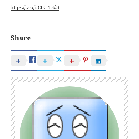
https://t.co/iICECrT8dS
Share