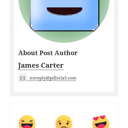
About Post Author
James Carter
noreply@pillscia3.com