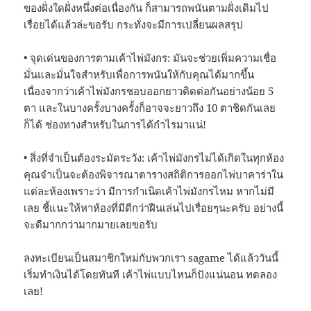
ของฝั่งใดฝั่งหนึ่งต่อเนื่องกัน ก็สามารถพนันตามฝั่งเดิมไป
เรื่อยได้แล้วล่ะขอรับ กระทั่งจะมีการเปลี่ยนผลสรุป
• จุดเด่นของการตามเค้าไพ่มังกร: มันจะช่วยเพิ่มความเชื่อ
มั่นและมั่นใจสำหรับเพื่อการพนันให้กับคุณได้มากขึ้น
เนื่องจากว่าเค้าไพ่มังกรชอบออกยาวติดต่อกันอย่างน้อย 5
ตา และในบางครั้งบางครั้งก็อาจจะยาวถึง 10 ตาชิดกันเลย
ก็ได้ ช่องทางสำหรับในการได้กำไรมาแน่!
• สิ่งที่จำเป็นต้องระมัดระวัง: เค้าไพ่มังกรไม่ได้เกิดในทุกห้อง
คุณจำเป็นจะต้องพิจารณาตารางสถิติการออกไพ่บาคาร่าใน
แต่ละห้องเพราะว่า มีการกำเนิดเค้าไพ่มังกรไหม หากไม่มี
เลย ชี้แนะให้หาห้องที่มีดีกว่าฝืนเล่นไปเรื่อยๆนะครับ อย่างนี้
จะดีมากกว่ามากมายเลยขอรับ
ลงทะเบียนเป็นสมาชิกใหม่กับพวกเรา sagame ได้แล้ววันนี้
เริ่มทำเงินได้โดยทันที เค้าไพ่แบบไหนก็ปังแน่นอน ทดลอง
เลย!