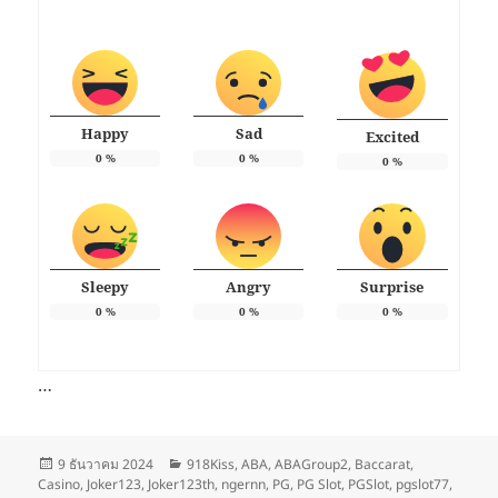
Happy
Sad
Excited
0
%
0
%
0
%
Sleepy
Angry
Surprise
0
%
0
%
0
%
…
เขียน
หมวด
9 ธันวาคม 2024
918Kiss
,
ABA
,
ABAGroup2
,
Baccarat
,
เมื่อ
หมู่
Casino
,
Joker123
,
Joker123th
,
ngernn
,
PG
,
PG Slot
,
PGSlot
,
pgslot77
,