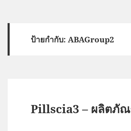
ป้ายกำกับ:
ABAGroup2
Pillscia3 – ผลิตภั