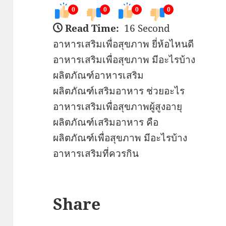
0
0
0
0
Read Time:
16 Second
อาหารเสริมเพื่อสุขภาพ ยี่ห้อไหนดี
อาหารเสริมเพื่อสุขภาพ มีอะไรบ้าง
ผลิตภัณฑ์อาหารเสริม
ผลิตภัณฑ์เสริมอาหาร ช่วยอะไร
อาหารเสริมเพื่อสุขภาพผู้สูงอายุ
ผลิตภัณฑ์เสริมอาหาร คือ
ผลิตภัณฑ์เพื่อสุขภาพ มีอะไรบ้าง
อาหารเสริมที่ควรกิน
Share