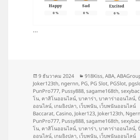
Happy
Sad
Excited
0
%
0
%
0
%
…
เขียน
หมวด
9 ธันวาคม 2024
918Kiss
,
ABA
,
ABAGrou
เมื่อ
หมู่
Joker123th
,
ngernn
,
PG
,
PG Slot
,
PGSlot
,
pgsl
PunPro777
,
Pussy888
,
sagame168th
,
sexybac
โน
,
คาสิโนออนไลน์
,
บาคาร่า
,
บาคาร่าออนไลน์
,
ออนไลน์
,
เกมยิงปลา
,
เว็บพนัน
,
เว็บพนันออนไลน์
Baccarat
,
Casino
,
Joker123
,
Joker123th
,
Nger
PunPro777
,
Pussy888
,
sagame168th
,
sexybac
โน
,
คาสิโนออนไลน์
,
บาคาร่า
,
บาคาร่าออนไลน์
,
ออนไลน์
,
เกมยิงปลา
,
เว็บพนัน
,
เว็บพนันออนไลน์