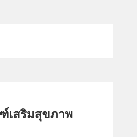
ณฑ์เสริมสุขภาพ