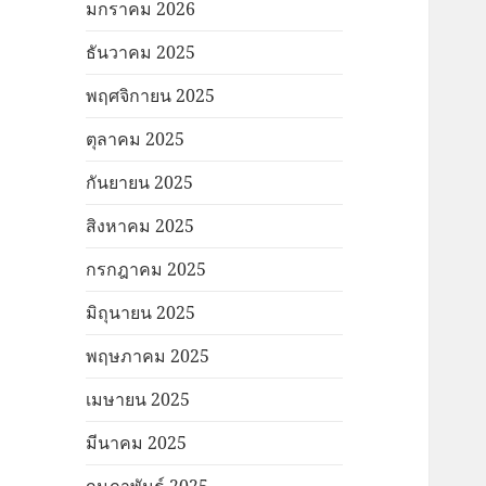
มกราคม 2026
ธันวาคม 2025
พฤศจิกายน 2025
ตุลาคม 2025
กันยายน 2025
สิงหาคม 2025
กรกฎาคม 2025
มิถุนายน 2025
พฤษภาคม 2025
เมษายน 2025
มีนาคม 2025