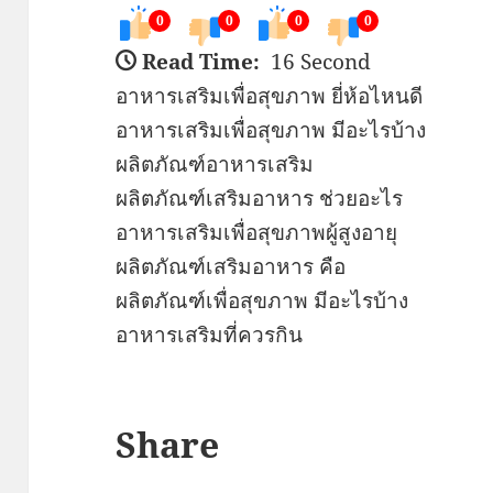
0
0
0
0
Read Time:
16 Second
อาหารเสริมเพื่อสุขภาพ ยี่ห้อไหนดี
อาหารเสริมเพื่อสุขภาพ มีอะไรบ้าง
ผลิตภัณฑ์อาหารเสริม
ผลิตภัณฑ์เสริมอาหาร ช่วยอะไร
อาหารเสริมเพื่อสุขภาพผู้สูงอายุ
ผลิตภัณฑ์เสริมอาหาร คือ
ผลิตภัณฑ์เพื่อสุขภาพ มีอะไรบ้าง
อาหารเสริมที่ควรกิน
Share