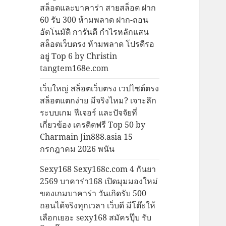
สล็อตและบาคาร่า สายสล็อต ฝาก
60 รับ 300 ห้ามพลาด ฝาก-ถอน
อัตโนมัติ การันตี กำไรหลักแสน
สล็อตเว็บตรง ห้ามพลาด โปรดีรอ
อยู่ Top 6 by Christin
tangtem168e.com
เว็บใหญ่ สล็อตเว็บตรง เวปไซต์ตรง
สล็อตแตกง่าย มีจริงไหม? เจาะลึก
ระบบเกม ฟีเจอร์ และปัจจัยที่
เกี่ยวข้อง เครดิตฟรี Top 50 by
Charmain Jin888.asia 15
กรกฎาคม 2026 พนัน
Sexy168 Sexy168c.com 4 กันยา
2569 บาคาร่า168 เปิดมุมมองใหม่
ของเกมบาคาร่า วันเกิดรับ 500
ถอนได้จริงทุกเวลา เว็บดี มีโต๊ะให้
เลือกเยอะ sexy168 สมัครปุ๊บ รับ